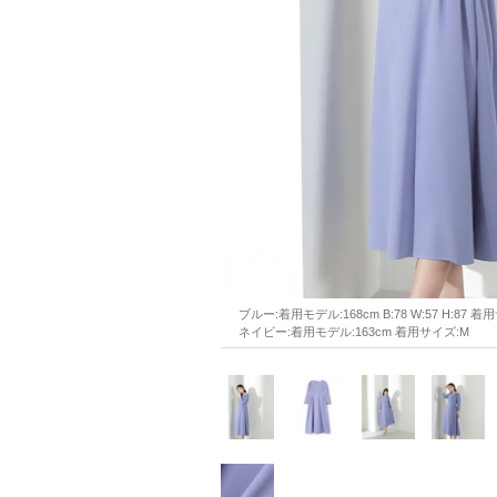
ブルー:着用モデル:168cm B:78 W:57 H:87 着
ネイビー:着用モデル:163cm 着用サイズ:M