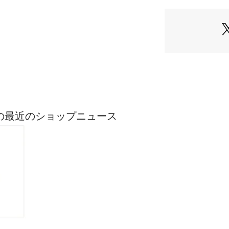
0173140245 （シ
※モデルの着用画
際の色味と異なっ
商品アップの画像
ASICの最近のショップニュース