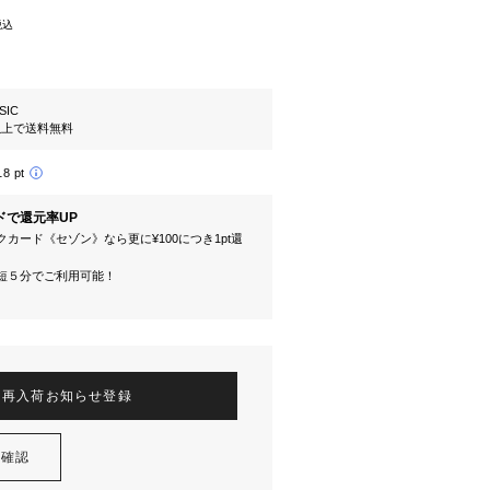
税込
SIC
円以上で送料無料
18 pt
ドで還元率UP
カード《セゾン》なら更に¥100につき1pt還
短５分でご利用可能！
再入荷お知らせ登録
を確認