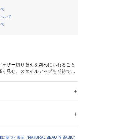
いて
について
いて
ギャザー切り替えを斜めにいれること
高く見せ、スタイルアップも期待でき
のラインを少しだけ内側に入れること
でも華奢見えするデザインに仕上げて
ぎないすっきりとしたフレアライン
はもちろん、オケージョンシーンにも
ション
 ＞ 
ワンピース・ドレス
 ＞ 
ワンピース
ステル 87% レーヨン 9% ポリウレタン 
めワンピースです。
テル 100%
程よく肉感のあるツイルの織り(斜めの
 漂白× アイロン110℃ ドライ弱い タンブル
ェット非常に弱い
)が見える素材。柔らかくフレアをキレ
ついては、商品の品質表示タグをご覧くださ
す
づく表示（NATURAL BEAUTY BASIC）
00737 
（モール）