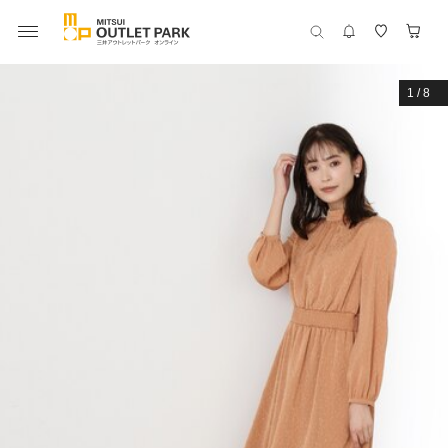
1
/
8