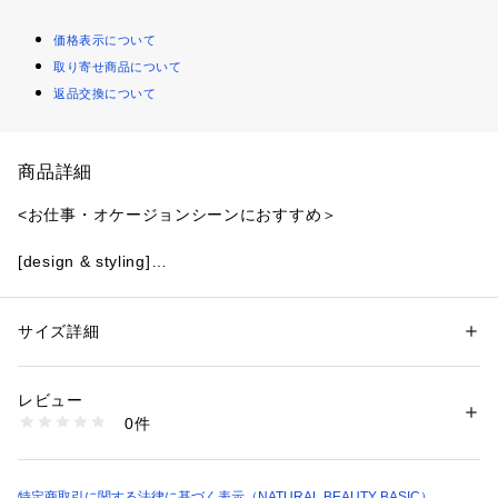
価格表示について
取り寄せ商品について
返品交換について
商品詳細
<お仕事・オケージョンシーンにおすすめ＞
[design & styling]
スタンドネックが上品な印象のジャガードワンピースはNBBで
人気のシリーズ。ウエストにはぐるりと広めにシャーリングを
いれ、メリハリ感をだしながら、着心地の良さもキープしたデ
サイズ詳細
性別：
レディース
ザイン。小花柄のジャガードなので主張しすぎずプリントに比
カテゴリー：
ファッション
 ＞ 
ワンピース・ドレス
 ＞ 
ワンピース
素材：（表生地）ポリエステル 100%（裏生地）ポリエステル 100%
べ馴染みがよいので大人っぽくこなせるのも人気のポイントで
生産国：中国製
レビュー
す。程よい光沢感のある素材でコートINにも華やか。オフィス
洗濯：40℃非常に弱い 酸素系漂白○ アイロン150℃ ドライ弱い タンブル
0件
シーンはもちろん、ちょっとかしこまったお呼ばれシーンにも
乾燥× 吊り干し ウェット非常に弱い
※詳しい洗濯方法については、商品の品質表示タグをご覧ください
おすすめです。
商品番号：
1100700000742 
（モール）
[fabric]
0173140250 （ショップ）
繊細で柔らかい楊柳素材。小花柄のジャガード織りが施されて
特定商取引に関する法律に基づく表示（NATURAL BEAUTY BASIC）