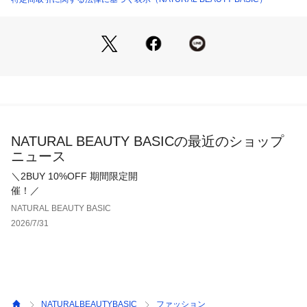
います。
※ブルーラベンダーは限定店舗とofficial siteのみで展開の限定
商品です。
※モデルの着用画像の場合、光の当たり具合により、実際の色
味と異なって見えることがございます。色味は、商品アップの
画像をご参照ください。
NATURAL BEAUTY BASICの最近のショップ
ニュース
＼2BUY 10%OFF 期間限定開
催！／
NATURAL BEAUTY BASIC
2026/7/31
NATURALBEAUTYBASIC
ファッション