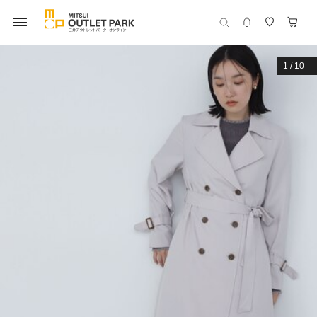
1
/
10