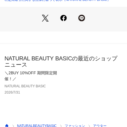
＜詳細＞
仕様・前ボタン
裏地・なし
透け感・なし / 光沢・なし / 伸縮性・なし 
生地の厚さ・普通
※モデルの着用画像の場合、光の当たり具合により、実際の色
味と異なって見えることがございます。色味は、商品単体の画
像をご参照ください。
NATURAL BEAUTY BASICの最近のショップ
ニュース
＼2BUY 10%OFF 期間限定開
催！／
NATURAL BEAUTY BASIC
2026/7/31
NATURALBEAUTYBASIC
ファッション
アウター