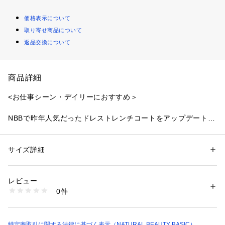
価格表示について
取り寄せ商品について
返品交換について
商品詳細
<お仕事シーン・デイリーにおすすめ＞
NBBで昨年人気だったドレストレンチコートをアップデート！
同素材を使用し、襟はシャープで少し大きめのデザインにする
ことで、フェミニンな雰囲気にマスキュリンな要素をプラスし
た今年らしい1枚に。ウエスト位置を高く見せるようベルトル
サイズ詳細
性別：
レディース
ープの位置と、裾からスカートがのぞく丈感にもこだわってい
カテゴリー：
ファッション
 ＞ 
アウター
 ＞ 
その他アウター
素材：ポリエステル 100%
ます。様々なスタイリングに合わせやすくデイリーに活躍する
生産国：中国製
レビュー
アウターです。
洗濯：洗濯× 漂白× アイロン150℃ ドライ弱い タンブル乾燥× ウェット×
0件
※詳しい洗濯方法については、商品の品質表示タグをご覧ください
商品番号：
1100700000762 
（モール）
＜素材＞
0174152240 （ショップ）
落ち感のツイル素材を使用。
特定商取引に関する法律に基づく表示（NATURAL BEAUTY BASIC）