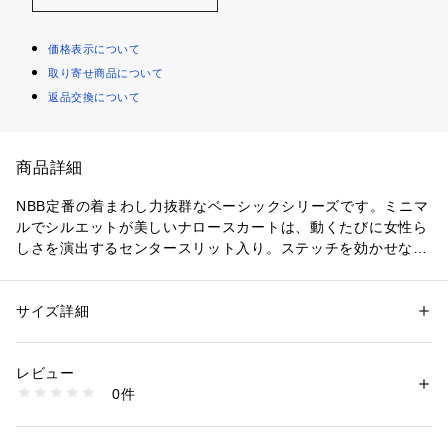
価格表示について
取り寄せ商品について
返品交換について
商品詳細
NBB定番の着まわし力抜群なベーシックシリーズです。ミニマ
ルでシルエットが美しいナロースカートは、動くたびに女性ら
しさを演出するセンタースリット入り。ステッチを効かせなが
ら、切り替えのないデザインでウエストまわりはすっきりとし
た印象に仕上げています。ハイウエスト設定でスタイルアップ
見えし、後ろはゴム仕様でフィット感もあります。
サイズ詳細
性別：
レディース
カテゴリー：
ファッション
 ＞ 
スカート
 ＞ 
ひざ丈スカート
素材：（表生地）ポリエステル 100%（裏生地）ポリエステル 100%
＜素材＞
生産国：中国製
レビュー
やや伸縮性があり、体のラインを拾い過ぎない丁度いい厚みの
洗濯：40℃非常に弱い 漂白× アイロン150℃ ドライ弱い タンブル乾燥× 
0件
カルゼ目の素材を使用。
吊り干し ウェット非常に弱い
※詳しい洗濯方法については、商品の品質表示タグをご覧ください
商品番号：
1100700000793 
（モール）
＜詳細＞
0174120401 （ショップ）