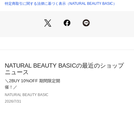
仕様・後ろファスナー
特定商取引に関する法律に基づく表示（NATURAL BEAUTY BASIC）
裏地・あり
透け感・なし / 光沢・ややあり/ 伸縮性・ややあり 
生地の厚さ・普通
＜シリーズ＞
■フレアスカート[品番：0174120402] 
■ナロージャンスカ[品番：0174140403] 
※モデルの着用画像の場合、光の当たり具合により、実際の色
NATURAL BEAUTY BASICの最近のショップ
味と異なって見えることがございます。
ニュース
＼2BUY 10%OFF 期間限定開
催！／
NATURAL BEAUTY BASIC
2026/7/31