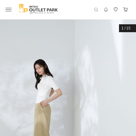
1
/
15