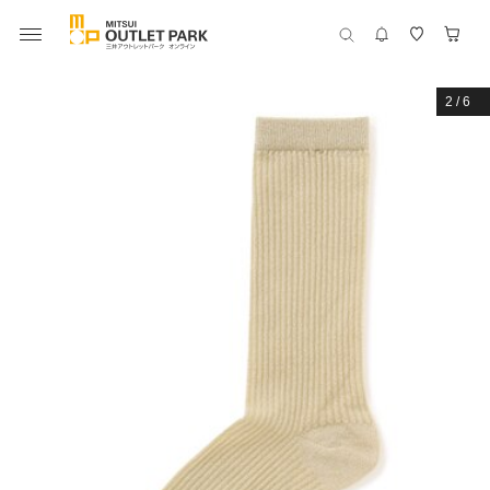
2
/
6