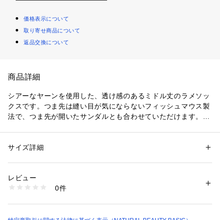
価格表示について
取り寄せ商品について
返品交換について
商品詳細
シアーなヤーンを使用した、透け感のあるミドル丈のラメソッ
クスです。つま先は縫い目が気にならないフィッシュマウス製
法で、つま先が開いたサンダルとも合わせていただけます。フ
ラットパンプスからストラップサンダルまで幅広く足元のおし
ゃれが楽しめます。
サイズ詳細
性別：
レディース
※モデルの着用画像の場合、光の当たり具合により、実際の色
カテゴリー：
ファッション
 ＞ 
レッグウエア
 ＞ 
ソックス・靴下
素材：ナイロン ポリエステル （ゴム糸使用）
味と異なって見えることがございます。色味は、商品単体の画
生産国：日本製
レビュー
像をご参照ください。
洗濯：-
0件
※詳しい洗濯方法については、商品の品質表示タグをご覧ください
商品番号：
1100700000815 
（モール）
0174196201 （ショップ）