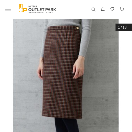
1
/
13