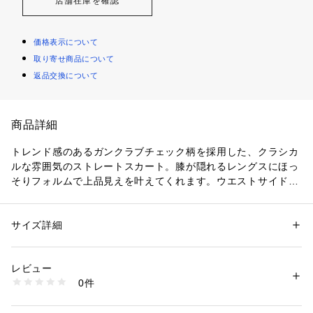
店舗在庫を確認
価格表示について
取り寄せ商品について
返品交換について
商品詳細
トレンド感のあるガンクラブチェック柄を採用した、クラシカ
ルな雰囲気のストレートスカート。膝が隠れるレングスにほっ
そりフォルムで上品見えを叶えてくれます。ウエストサイドに
あしらった金釦が程良いデザインアクセント。カラータイツに
ブーツを合わせて秋冬らしい着こなしを楽しんで。足さばきを
軽やかにするバックスリット入り。裏地付き。※商品画像は、
サイズ詳細
性別：
レディース
サンプルにて撮影しております。実際の商品と仕様が若干異な
カテゴリー：
ファッション
 ＞ 
スカート
 ＞ 
ひざ丈スカート
素材：（表生地）毛 48% ポリエステル 44% レーヨン 8%（裏生地）ポリ
る場合があります。予めご了承ください。
エステル 100%
レビュー
生産国：中国製
0件
洗濯：洗濯× 漂白× アイロン150℃ ドライ弱い タンブル乾燥× ウェット×
※詳しい洗濯方法については、商品の品質表示タグをご覧ください
商品番号：
1100700000870 
（モール）