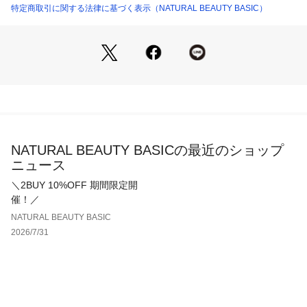
特定商取引に関する法律に基づく表示（NATURAL BEAUTY BASIC）
＜詳細＞
仕様・ボレロは前ボタン、ワンピースは開閉なし
裏地・なし
透け感・なし / 光沢・なし / 伸縮性・あり
生地の厚さ・普通
※モデルの着用画像の場合、光の当たり具合により、実際の色
味と異なって見えることがございます。色味は、商品単体の画
像をご参照ください。
NATURAL BEAUTY BASICの最近のショップ
ニュース
＼2BUY 10%OFF 期間限定開
催！／
NATURAL BEAUTY BASIC
2026/7/31