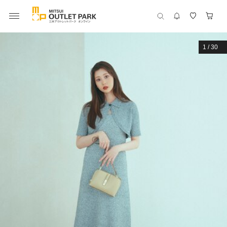
1
/
30