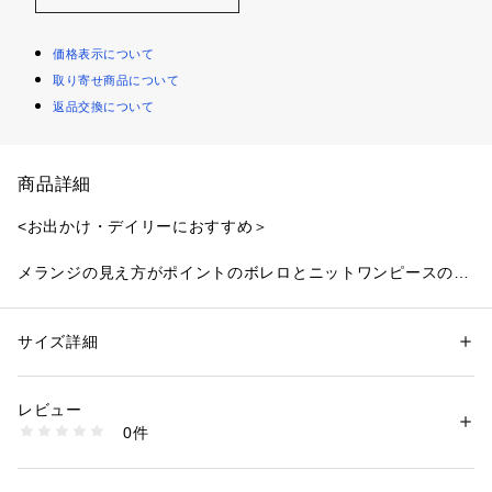
価格表示について
取り寄せ商品について
返品交換について
商品詳細
<お出かけ・デイリーにおすすめ＞
メランジの見え方がポイントのボレロとニットワンピースのS
ETアイテム。ボレロはスコッチ釦をポイントにしたショート
丈と、裾に向かってラウンドのヘムラインにした拘りのデザイ
ン。ワンピースはすっきりとしたナローシルエットで、ボレロ
サイズ詳細
性別：
レディース
とレイヤードした時に、胸元がキレイに見えるスクエアネック
カテゴリー：
ファッション
 ＞ 
ワンピース・ドレス
 ＞ 
ワンピース
素材：ワンピース:ポリエステル 100%、ボレロ: ポリエステル 100%
デザインです。
生産国：ワンピース:中国製、ボレロ:中国製
レビュー
洗濯：40℃非常に弱い 漂白× アイロン150℃ ドライ弱い タンブル乾燥× 
0件
＜素材＞
平干し ウェット非常に弱い
※詳しい洗濯方法については、商品の品質表示タグをご覧ください
ちらちらとした見え方のMIX糸を使用しています。ブークレー
商品番号：
1100700000883 
（モール）
の糸なので表情のある見え方もポイント。
0175247801 （ショップ）