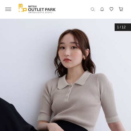
1
/
12