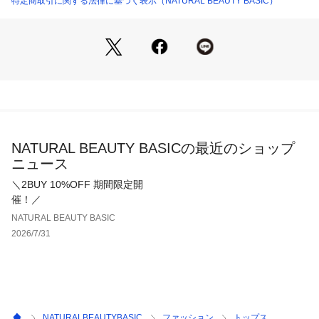
特定商取引に関する法律に基づく表示（NATURAL BEAUTY BASIC）
裏地・なし
透け感・なし / 光沢・なし / 伸縮性・あり
生地の厚さ・普通
※モデルの着用画像の場合、光の当たり具合により、実際の色
味と異なって見えることがございます。色味は、商品単体の画
像をご参照ください。
NATURAL BEAUTY BASICの最近のショップ
ニュース
＼2BUY 10%OFF 期間限定開
催！／
NATURAL BEAUTY BASIC
2026/7/31
NATURALBEAUTYBASIC
ファッション
トップス