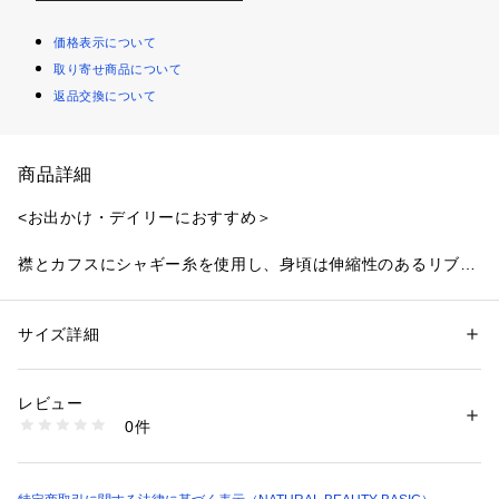
価格表示について
取り寄せ商品について
返品交換について
商品詳細
<お出かけ・デイリーにおすすめ＞
襟とカフスにシャギー糸を使用し、身頃は伸縮性のあるリブ編
みで仕上げたポロニット。詰まりすぎない襟は抜け感があり、
女性らしいシルエットに見せてくれます。ベーシックなサイズ
感なのでボトムスを選ばず、着回し力バツグンなアイテムで
サイズ詳細
性別：
レディース
す。
カテゴリー：
ファッション
 ＞ 
トップス
 ＞ 
ニット・セーター
素材：レーヨン 66% ポリエステル 34%（シャギー部分）ナイロン 77% 
ポリエステル 23%
レビュー
＜素材＞
生産国：中国製
0件
柔らかくしなやかなハイゲージのリブニットです。
洗濯：洗濯× 漂白× アイロン110℃ ドライ弱い タンブル乾燥× ウェット×
※詳しい洗濯方法については、商品の品質表示タグをご覧ください
商品番号：
1100700000909 
（モール）
＜詳細＞
0175270947 （ショップ）
仕様・前ボタン