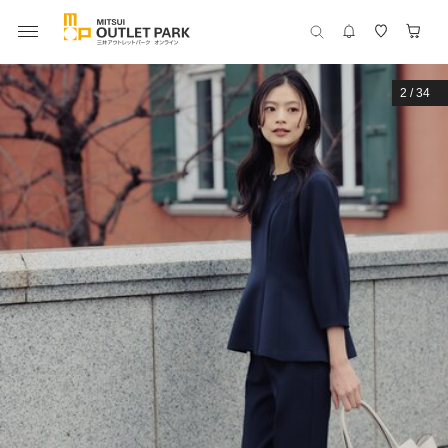
2
/
34