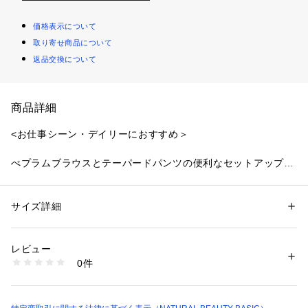
価格表示について
取り寄せ商品について
返品交換について
商品詳細
<お仕事シーン・デイリーにおすすめ＞
ぺプラムブラウスとテーパードパンツの便利なセットアップア
イテム。ブラウスはパネルラインと袖の切り替えでフォルムを
出した、構築的なシルエットがポイント。ウエストは程よくフ
ィットし、裾は前後差のあるペプラムシルエットで体型カバー
サイズ詳細
性別：
レディース
しながらスタイルアップを叶えてくれます。パンツはすっきり
カテゴリー：
ファッション
 ＞ 
ワンピース・ドレス
 ＞ 
ワンピース
素材：ブラウス:ポリエステル 94% ポリウレタン 6%、パンツ: ポリエス
としたテーパードシルエットで着回せます。SETUPでオケー
テル 94% ポリウレタン 6%
レビュー
ジョンシーンはもちろん、それぞれ単品でも使えるのでオフの
生産国：ブラウス:中国製、パンツ:中国製
0件
日にも活躍してくれます。
洗濯：40℃非常に弱い 漂白× アイロン110℃ ドライ弱い タンブル乾燥× 
吊り干し ウェット非常に弱い
※詳しい洗濯方法については、商品の品質表示タグをご覧ください
＜素材＞
商品番号：
1100700000930 
（モール）
程よく肉感のある合繊素材を使用。フォルム感のあるシルエッ
0176140110 （ショップ）