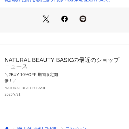
特定商取引に関する法律に基づく表示（NATURAL BEAUTY BASIC）
トがキレイに出る素材です。
＜詳細＞
仕様・ブラウスは後ろファスナー、パンツは左ファスナー
裏地・なし
透け感・なし / 光沢・なし / 伸縮性・あり 
生地の厚さ・普通
※モデルの着用画像の場合、光の当たり具合により、実際の色
NATURAL BEAUTY BASICの最近のショップ
味と異なって見えることがございます。色味は、商品単体の画
ニュース
像をご参照ください。
＼2BUY 10%OFF 期間限定開
催！／
NATURAL BEAUTY BASIC
2026/7/31
NATURALBEAUTYBASIC
ファッション