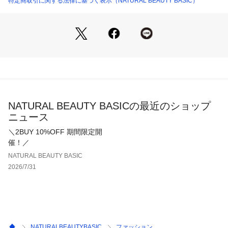
特定商取引に関する法律に基づく表示（NATURAL BEAUTY BASIC）
透け感・あり / 光沢・なし / 伸縮性・ややあり
生地の厚さ・薄手
※モデルの着用画像の場合、光の当たり具合により、実際の色
味と異なって見えることがございます。色味は、商品単体の画
像をご参照ください。
NATURAL BEAUTY BASICの最近のショップ
ニュース
＼2BUY 10%OFF 期間限定開
催！／
NATURAL BEAUTY BASIC
2026/7/31
NATURALBEAUTYBASIC
ファッション