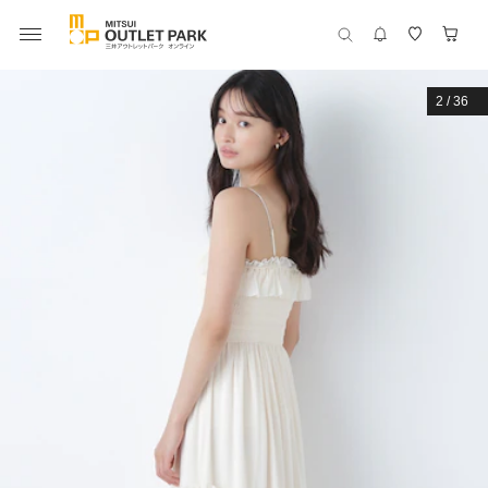
2
/
36