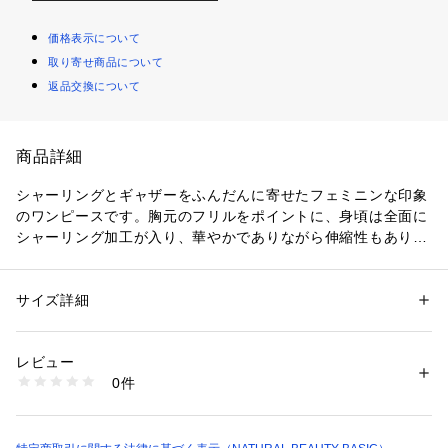
価格表示について
取り寄せ商品について
返品交換について
商品詳細
シャーリングとギャザーをふんだんに寄せたフェミニンな印象
のワンピースです。胸元のフリルをポイントに、身頃は全面に
シャーリング加工が入り、華やかでありながら伸縮性もあり、
程よいフィット感もプラス。スカート部分は斜めに切り替えを
入れたティアードデザインで、動くたびにふんわりと広がる柔
らかい揺れ感が女性らしさを演出します。
サイズ詳細
性別：
レディース
カテゴリー：
ファッション
 ＞ 
ワンピース・ドレス
 ＞ 
ワンピース
素材：（表生地）ポリエステル 100%（裏生地）ポリエステル 100%
＜素材＞
生産国：中国製
レビュー
柔らかくて表情のある楊柳素材を使用しています。
洗濯：40℃非常に弱い 漂白× アイロン× ドライ弱い タンブル乾燥× 吊り
0件
干し ウェット非常に弱い
※詳しい洗濯方法については、商品の品質表示タグをご覧ください
＜詳細＞
商品番号：
1100700000978 
（モール）
仕様・開閉なし
0175140544 （ショップ）
裏地・あり