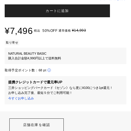
カートに追加
¥7,496
¥14,993
50%OFF
税込
通常価格
取り寄せ
NATURAL BEAUTY BASIC
購入合計金額4,990円以上で送料無料
取得予定ポイント数：
68 pt
提携クレジットカードで還元率UP
三井ショッピングパークカード《セゾン》なら更に¥100につき1pt還元！
お申し込み完了後、最短５分でご利用可能！
今すぐお申し込み
店舗在庫を確認