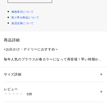
価格表示について
取り寄せ商品について
返品交換について
商品詳細
<お出かけ・デイリーにおすすめ＞
毎年人気のブラウスが春カラーになって再登場！早い時期から
着られる袖丈にし、袖山に入れたギャザーのボリューム感を調
節して、着映え感と着やすさを両立したデザインです。ONに
もOFFスタイルにも使いやすい、品のあるペプラムシルエット
サイズ詳細
性別：
レディース
を演出。ファスナー開きなのですっきりとしたシルエットで着
カテゴリー：
ファッション
 ＞ 
トップス
 ＞ 
シャツ・ブラウス
素材：（外側）ポリエステル 100%（内側）ポリエステル 100%
ていただけます。
生産国：中国製
レビュー
洗濯：40℃非常に弱い 漂白× アイロン150℃ ドライ弱い タンブル乾燥× 
0件
＜素材＞
吊り干し ウェット非常に弱い
※詳しい洗濯方法については、商品の品質表示タグをご覧ください
程よい透け感のあるキレイめ素材を使用しています。
商品番号：
1100700000995 
（モール）
0176110242 （ショップ）