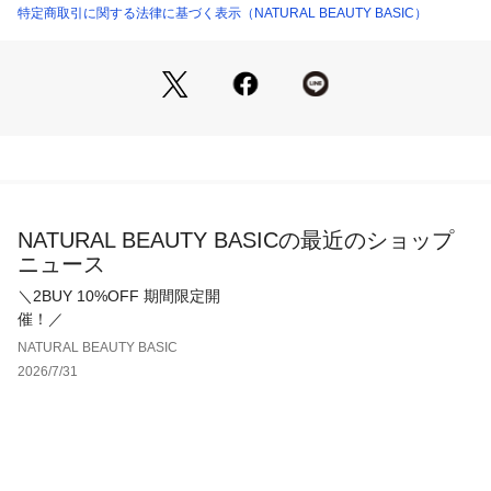
＜詳細＞
特定商取引に関する法律に基づく表示（NATURAL BEAUTY BASIC）
仕様・後ろファスナー
裏地・なし
透け感・あり / 光沢・なし / 伸縮性・なし
生地の厚さ・普通
※モデルの着用画像の場合、光の当たり具合により、実際の色
味と異なって見えることがございます。色味は、商品単体の画
像をご参照ください。
NATURAL BEAUTY BASICの最近のショップ
ニュース
＼2BUY 10%OFF 期間限定開
催！／
NATURAL BEAUTY BASIC
2026/7/31