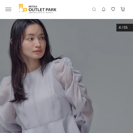
4
/
55