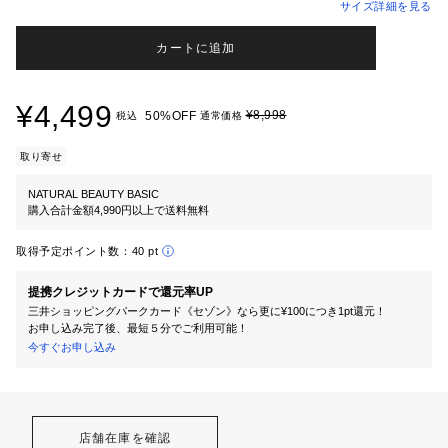
サイズ詳細を見る
カートに追加
¥4,499
¥8,998
50%OFF
税込
通常価格
取り寄せ
NATURAL BEAUTY BASIC
購入合計金額4,990円以上で送料無料
取得予定ポイント数：
40 pt
提携クレジットカードで還元率UP
三井ショッピングパークカード《セゾン》なら更に¥100につき1pt還元！
お申し込み完了後、最短５分でご利用可能！
今すぐお申し込み
店舗在庫を確認