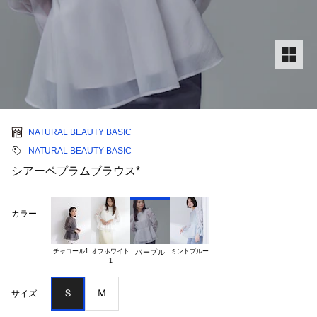
NATURAL BEAUTY BASIC
NATURAL BEAUTY BASIC
シアーペプラムブラウス*
カラー
チャコール1
オフホワイト

ミントブルー
パープル
Ｓ
Ｍ
サイズ