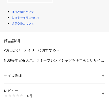
価格表示について
取り寄せ商品について
返品交換について
商品詳細
<お出かけ・デイリーにおすすめ＞
NBB毎年定番人気、ラミーブレンドシャツを今年らしいサイズ
感にアップデート！オーバーさは残しながらも、着やすいサイ
ズ感です。初夏におすすめの麻混素材は、1枚で着るのはもち
ろん、羽織りにも使える便利なアイテム。ナチュラルに透ける
サイズ詳細
性別：
レディース
涼しげな表情もあり、真夏の日よけや冷房対策にもおすすめで
カテゴリー：
ファッション
 ＞ 
トップス
 ＞ 
シャツ・ブラウス
素材：チャコール1サンドイエロー1クリアブルー:ラミー 55% 再生繊維 
す。キレイなカラーとナチュラルな素材があいまって、これか
（セルロース） 45%
レビュー
らの季節に着やすいデザインです。
ストライプ2:ラミー 50% 再生繊維 （セルロース） 50%
0件
生産国：中国製
洗濯：手洗い 漂白× アイロン150℃ ドライ弱い タンブル乾燥× 吊り干し 
＜素材＞
ウェット非常に弱い
やや透け感があり麻特有の風合い。ラミー混でナチュラル感が
※詳しい洗濯方法については、商品の品質表示タグをご覧ください