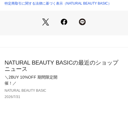
あり、涼しげでドライタッチな素材です。
特定商取引に関する法律に基づく表示（NATURAL BEAUTY BASIC）
商品番号：
1100700001000 
（モール）
0175110408 （ショップ）
＜詳細＞
仕様・前ボタン
裏地・なし
透け感・ややあり / 光沢・なし / 伸縮性・なし 
生地の厚さ・普通
※モデルの着用画像の場合、光の当たり具合により、実際の色
味と異なって見えることがございます。色味は、商品単体の画
NATURAL BEAUTY BASICの最近のショップ
像をご参照ください。
ニュース
＼2BUY 10%OFF 期間限定開
催！／
NATURAL BEAUTY BASIC
2026/7/31