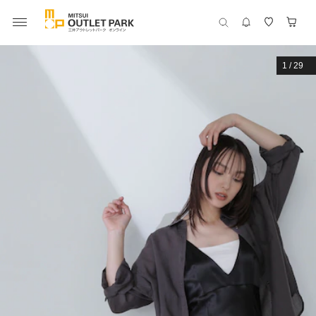
1
/
29