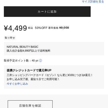
サイズ詳細を見る
カートに追加
¥4,499
¥8,998
50%OFF
税込
通常価格
取り寄せ
NATURAL BEAUTY BASIC
購入合計金額4,990円以上で送料無料
取得予定ポイント数：
40 pt
提携クレジットカードで還元率UP
三井ショッピングパークカード《セゾン》なら更に¥100につき1pt還元！
お申し込み完了後、最短５分でご利用可能！
今すぐお申し込み
店舗在庫を確認