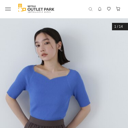
1
/
14