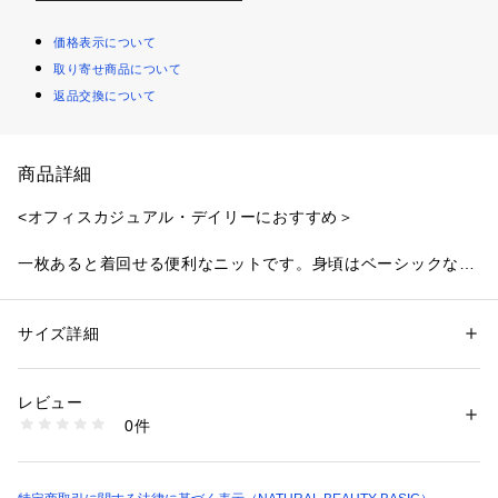
価格表示について
取り寄せ商品について
返品交換について
商品詳細
<オフィスカジュアル・デイリーにおすすめ＞
一枚あると着回せる便利なニットです。身頃はベーシックなサ
イズ感で、ハートネックがさりげないポイント。キレイ目ボト
ムスはもちろん、デニムなどのカジュアルボトムスとも着てい
ただけます。
サイズ詳細
性別：
レディース
カテゴリー：
ファッション
 ＞ 
トップス
 ＞ 
ニット・セーター
素材：レーヨン 72% ナイロン 28%
＜素材＞
生産国：中国製
レビュー
さらっとしたハイゲージニットです。
洗濯：40℃非常に弱い 漂白× アイロン150℃ ドライ弱い タンブル乾燥× 
0件
平干し ウェット非常に弱い
※詳しい洗濯方法については、商品の品質表示タグをご覧ください
＜詳細＞
商品番号：
1100700001012 
（モール）
仕様・開閉なし
0175270651 （ショップ）
裏地・なし