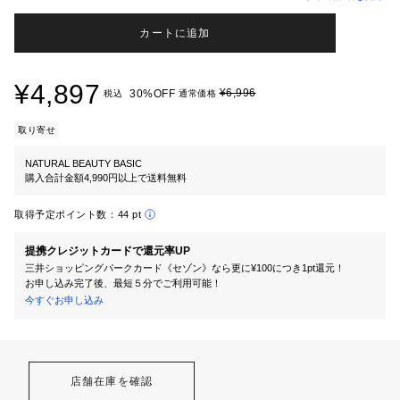
カートに追加
¥4,897
¥6,996
30%OFF
税込
通常価格
取り寄せ
NATURAL BEAUTY BASIC
購入合計金額4,990円以上で送料無料
取得予定ポイント数：
44 pt
提携クレジットカードで還元率UP
三井ショッピングパークカード《セゾン》なら更に¥100につき1pt還元！
お申し込み完了後、最短５分でご利用可能！
今すぐお申し込み
店舗在庫を確認