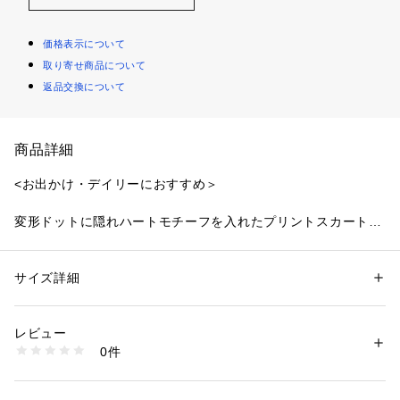
価格表示について
取り寄せ商品について
返品交換について
商品詳細
<お出かけ・デイリーにおすすめ＞
変形ドットに隠れハートモチーフを入れたプリントスカートで
す。マチ切り替えを入れており、キレイなマーメイドシルエッ
トを演出。後ろウエストはゴムが入っているので、程よいフィ
ット感で着ていただけます。秋らしいこっくりとしたベーシッ
サイズ詳細
性別：
レディース
クカラーの2色展開です。
カテゴリー：
ファッション
 ＞ 
スカート
 ＞ 
ひざ丈スカート
素材：（表生地）ポリエステル 100%（裏生地）ポリエステル 100%
生産国：中国製
レビュー
＜素材＞
洗濯：40℃非常に弱い 漂白× アイロン150℃ ドライ× タンブル乾燥× 吊り
0件
主張し過ぎない、やや光沢のあるデシン素材を使用していま
干し ウェット非常に弱い
※詳しい洗濯方法については、商品の品質表示タグをご覧ください
す。
商品番号：
1100700001024 
（モール）
0174220751 （ショップ）