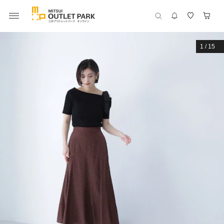
1
/
15