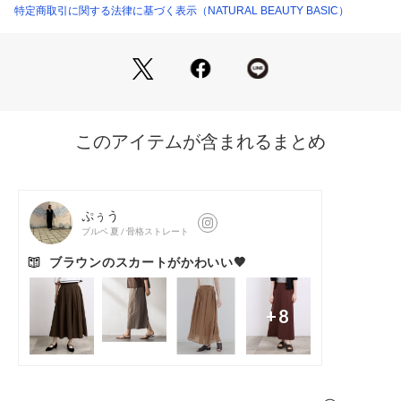
＜詳細＞
特定商取引に関する法律に基づく表示（NATURAL BEAUTY BASIC）
仕様・左ファスナー
裏地・あり
透け感・なし / 光沢・ややあり / 伸縮性・なし 
生地の厚さ・普通
※モデルの着用画像の場合、光の当たり具合により、実際の色
味と異なって見えることがございます。色味は、商品単体の画
像をご参照ください。