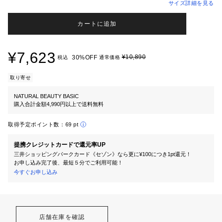
サイズ詳細を見る
カートに追加
¥7,623
¥10,890
30%OFF
税込
通常価格
取り寄せ
NATURAL BEAUTY BASIC
購入合計金額4,990円以上で送料無料
取得予定ポイント数：
69 pt
提携クレジットカードで還元率UP
三井ショッピングパークカード《セゾン》なら更に¥100につき1pt還元！
お申し込み完了後、最短５分でご利用可能！
今すぐお申し込み
店舗在庫を確認