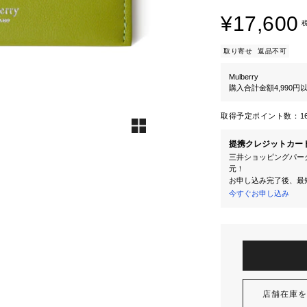
¥17,600
取り寄せ
返品不可
Mulberry
購入合計金額4,990
取得予定ポイント数：
1
提携クレジットカー
三井ショッピングパーク
元！
お申し込み完了後、最
今すぐお申し込み
店舗在庫