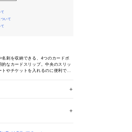
いて
について
いて
や名刺を収納できる、4つのカードポ
用的なカードスリップ。中央のスリッ
ートやチケットを入れるのに便利で
ション
 ＞ 
財布・ケース
 ＞ 
パスケース・カー
シック グレインレザー
00269 
（モール）
ョップ）