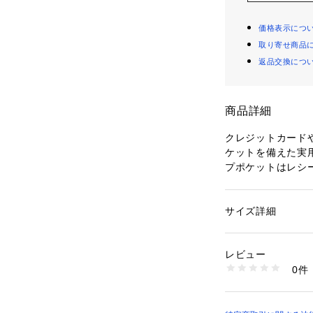
価格表示につ
取り寄せ商品
返品交換につ
商品詳細
クレジットカード
ケットを備えた実
プポケットはレシ
す。
サイズ詳細
性別：
メンズ
カテゴリー：
ファッ
ドケース
素材：マイクロ クラ
レビュー
0件
商品番号：
11008000
RL7878/587 （シ