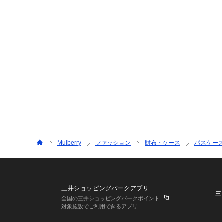
Mulberry
ファッション
財布・ケース
パスケー
三井ショッピングパークアプリ
三
全国の三井ショッピングパークポイント
対象施設でご利用できるアプリ