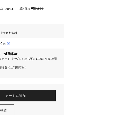
¥25,300
税込
30%OFF
通常価格
円以上で送料無料
60 pt
ドで還元率UP
カード《セゾン》なら更に¥100につき1pt還
短５分でご利用可能！
カートに追加
を確認