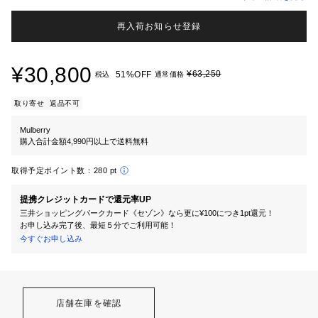
再入荷お知らせ登録
¥30,800
¥63,250
51%OFF
税込
通常価格
取り寄せ
返品不可
Mulberry
購入合計金額4,990円以上で送料無料
取得予定ポイント数：
280 pt
提携クレジットカードで還元率UP
三井ショッピングパークカード《セゾン》なら更に¥100につき1pt還元！
お申し込み完了後、最短５分でご利用可能！
今すぐお申し込み
店舗在庫を確認