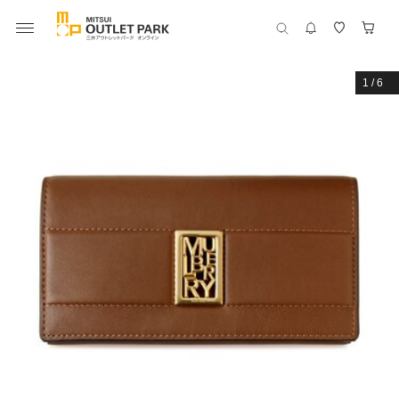
1
/
6