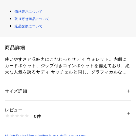
価格表示について
取り寄せ商品について
返品交換について
商品詳細
使いやすさと収納力にこだわったサディ ウォレット。内側に
カードポケット、ジップ付きコインポケットを備えており、絶
大な人気を誇るサディ サッチェルと同じ、グラフィカルなタ
イポグラフィロックがあしらわれています。
サイズ詳細
性別：
レディース
カテゴリー：
ファッション
 ＞ 
財布・ケース
 ＞ 
財布
素材：シルキー カーフレザー
レビュー
商品番号：
1100800000300 
（モール）
0件
RL7281/657 （ショップ）