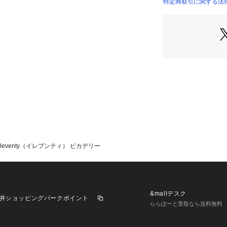
特定商取引に関する法律に
Eleventy（イレブンティ） ピカデリー
&mallデスク
井ショッピングパークポイント
ららぽーと受取なら送料無料