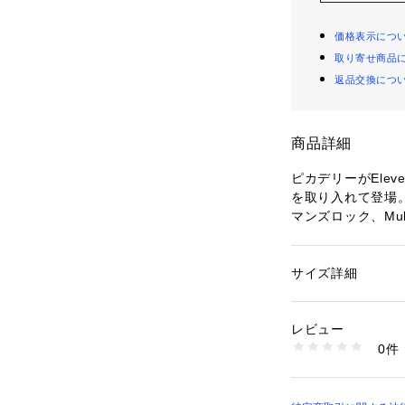
価格表示につ
取り寄せ商品
返品交換につ
商品詳細
ピカデリーがEle
を取り入れて登場
マンズロック、Mulb
ったトーン・オン
るヘリンボーン柄
ストナットカラー
サイズ詳細
性別：
メンズ
ランネル生地を使
カテゴリー：
バッグ
素材：ヘビーグレイ
レビュー
商品番号：
11008000
0件
HH9436/000 （シ