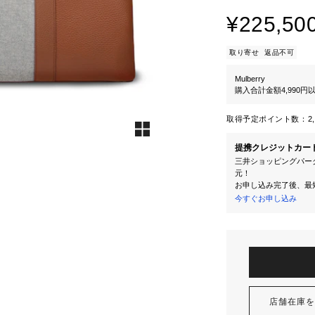
¥225,50
取り寄せ
返品不可
Mulberry
購入合計金額4,990
取得予定ポイント数：
2
提携クレジットカー
三井ショッピングパーク
元！
お申し込み完了後、最
今すぐお申し込み
店舗在庫