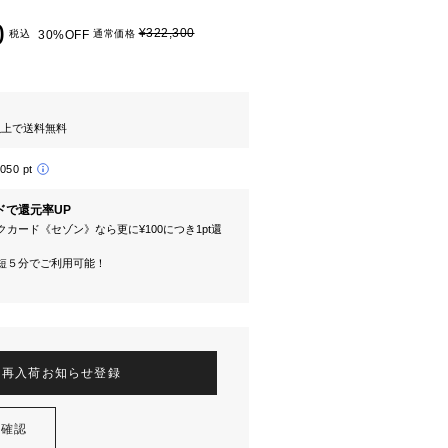
0
¥322,300
税込
30%OFF
通常価格
円以上で送料無料
,050 pt
ドで還元率UP
カード《セゾン》なら更に¥100につき1pt還
短５分でご利用可能！
再入荷お知らせ登録
を確認