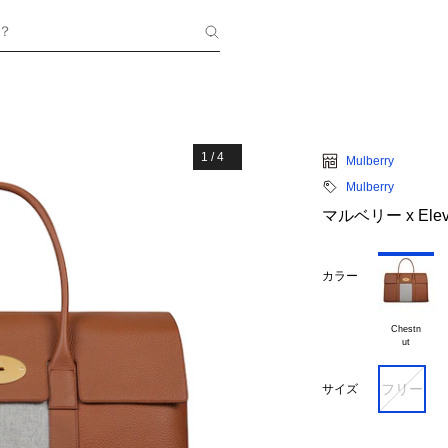
？
1
/
4
Mulberry
Mulberry
マルベリー x El
カラー
Chestn

フリー
サイズ