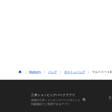
Mulberry
バッグ
ボストンバッグ
マルベリー x 
三井ショッピングパークアプリ
三
全国の三井ショッピングパークポイント
対象施設でご利用できるアプリ