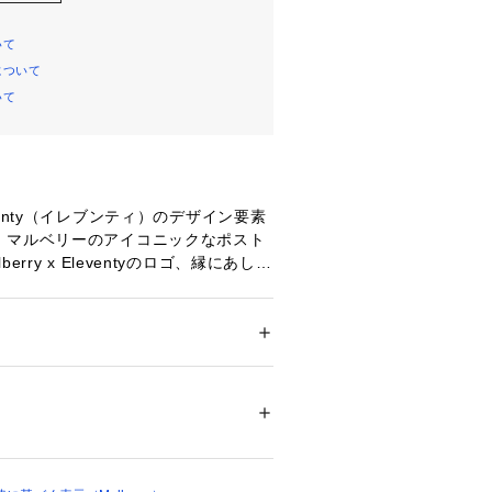
いて
について
いて
venty（イレブンティ）のデザイン要素
。マルベリーのアイコニックなポスト
erry x Eleventyのロゴ、縁にあしら
・トーンのペイント、洗練を感じさせ
の裏地がどれも魅力的に映える、チェ
のヘビーグレインレザーと柔らかなフ
用したモデルです。
 ＞ 
ボストンバッグ
ンレザー＆フランネル
00309 
（モール）
ョップ）