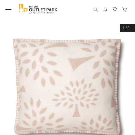
1
/
3