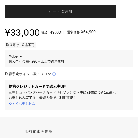
カートに追加
¥33,000
¥64,900
49%OFF
税込
通常価格
取り寄せ
返品不可
Mulberry
購入合計金額4,990円以上で送料無料
取得予定ポイント数：
300 pt
提携クレジットカードで還元率UP
三井ショッピングパークカード《セゾン》なら更に¥100につき1pt還元！
お申し込み完了後、最短５分でご利用可能！
今すぐお申し込み
店舗在庫を確認