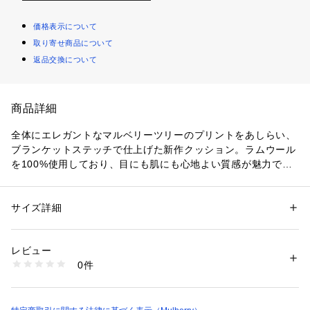
価格表示について
取り寄せ商品について
返品交換について
商品詳細
全体にエレガントなマルベリーツリーのプリントをあしらい、
ブランケットステッチで仕上げた新作クッション。ラムウール
を100%使用しており、目にも肌にも心地よい質感が魅力で
す。ヌードクッション付き。
サイズ詳細
性別：
レディース
メンズ
カテゴリー：
家具・インテリア
 ＞ 
ソファ・クッション
 ＞ 
クッション
素材：ラムウール
レビュー
商品番号：
1100800000400 
（モール）
0件
TH0017/025 （ショップ）