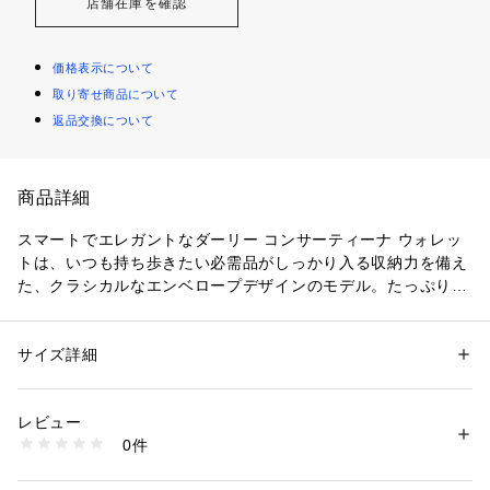
店舗在庫を確認
価格表示について
取り寄せ商品について
返品交換について
商品詳細
スマートでエレガントなダーリー コンサーティーナ ウォレッ
トは、いつも持ち歩きたい必需品がしっかり入る収納力を備え
た、クラシカルなエンベロープデザインのモデル。たっぷりと
した3つのコンパートメントのほか、内側に2つのスリップポケ
ットを備えており、マルベリーのシグネチャーであるポストマ
ンズロックで開閉します。
サイズ詳細
性別：
レディース
カテゴリー：
ファッション
 ＞ 
財布・ケース
 ＞ 
財布
素材：スモール クラシック グレインレザー
レビュー
商品番号：
1100800000420 
（モール）
0件
RL8064/205 （ショップ）