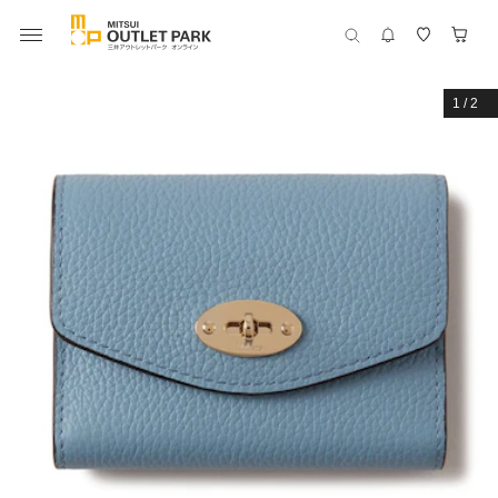
1
/
2