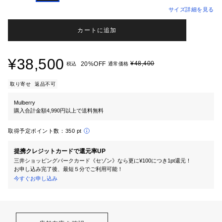
サイズ詳細を見る
カートに追加
¥38,500
¥48,400
20%OFF
税込
通常価格
取り寄せ
返品不可
Mulberry
購入合計金額4,990円以上で送料無料
取得予定ポイント数：
350 pt
提携クレジットカードで還元率UP
三井ショッピングパークカード《セゾン》なら更に¥100につき1pt還元！
お申し込み完了後、最短５分でご利用可能！
今すぐお申し込み