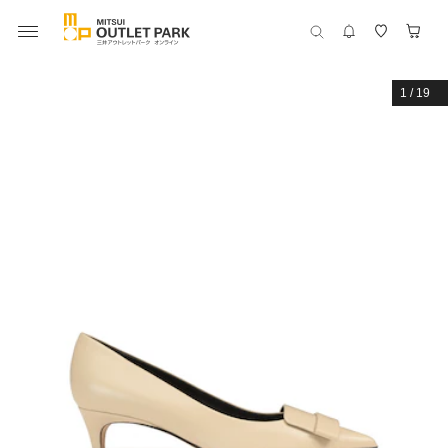
1
/
19