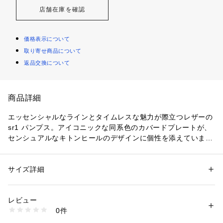
店舗在庫を確認
価格表示について
取り寄せ商品について
返品交換について
商品詳細
エッセンシャルなラインとタイムレスな魅力が際立つレザーの
sr1 パンプス。アイコニックな同系色のカバードプレートが、
センシュアルなキトンヒールのデザインに個性を添えていま
す。あらゆるルックに大胆な女性らしさを吹き込みたい女性の
ための一足です。
サイズ詳細
性別：
レディース
カテゴリー：
シューズ
 ＞ 
パンプス
素材：羊革
生産国：イタリア
レビュー
商品番号：
1101000000032 
（モール）
0件
A78952MFI968110 （ショップ）