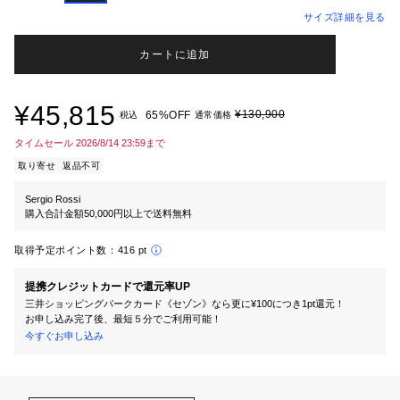
サイズ詳細を見る
カートに追加
¥45,815
¥130,900
65%OFF
税込
通常価格
タイムセール 2026/8/14 23:59まで
取り寄せ
返品不可
Sergio Rossi
購入合計金額50,000円以上で送料無料
取得予定ポイント数：
416 pt
提携クレジットカードで還元率UP
三井ショッピングパークカード《セゾン》なら更に¥100につき1pt還元！
お申し込み完了後、最短５分でご利用可能！
今すぐお申し込み