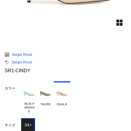
Sergio Rossi
Sergio Rossi
SR1-CINDY
カラー
BLUE P

TAUPE
CHALK
ARADIS

34+
サイズ