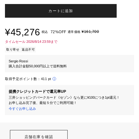
カートに追加
¥45,276
¥161,700
72%OFF
税込
通常価格
タイムセール 2026/8/14 23:59まで
取り寄せ
返品不可
Sergio Rossi
購入合計金額50,000円以上で送料無料
取得予定ポイント数：
411 pt
提携クレジットカードで還元率UP
三井ショッピングパークカード《セゾン》なら更に¥100につき1pt還元！
お申し込み完了後、最短５分でご利用可能！
今すぐお申し込み
店舗在庫を確認