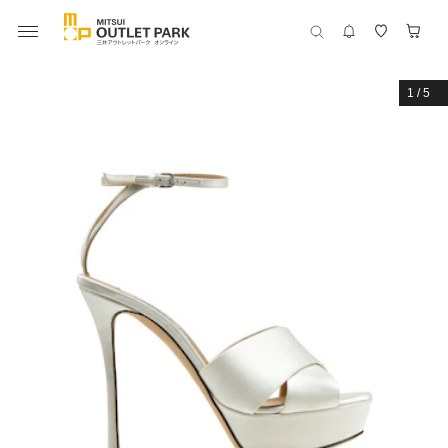
1
/
5