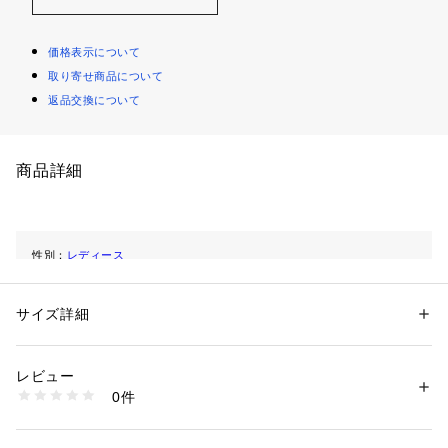
価格表示について
取り寄せ商品について
返品交換について
商品詳細
性別：
レディース
カテゴリー：
シューズ
 ＞ 
サンダル
素材：絹100％
生産国：イタリア
サイズ詳細
商品番号：
1101000000530 
（モール）
A89490MTEZ02B00 （ショップ）
レビュー
0件