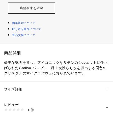
店舗在庫を確認
価格表示について
取り寄せ商品について
返品交換について
商品詳細
優美な魅力を放つ、アイコニックなサテンのシルエットに仕上
げられたGodiva パンプス。輝く女性らしさを演出する同色の
クリスタルのマイクロパヴェに彩られています。
サイズ詳細
性別：
レディース
カテゴリー：
シューズ
 ＞ 
パンプス
素材：絹100％
生産国：イタリア
レビュー
商品番号：
1101000000576 
（モール）
0件
A43843MFL308110 （ショップ）