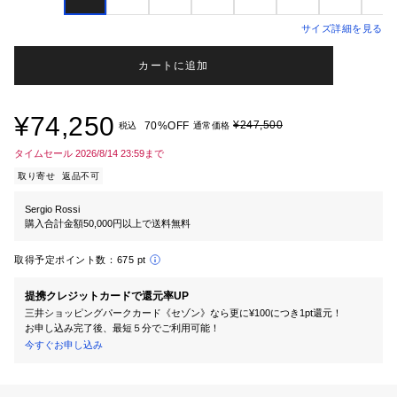
サイズ詳細を見る
カートに追加
¥74,250
¥247,500
70%OFF
税込
通常価格
タイムセール 2026/8/14 23:59まで
取り寄せ
返品不可
Sergio Rossi
購入合計金額50,000円以上で送料無料
取得予定ポイント数：
675 pt
提携クレジットカードで還元率UP
三井ショッピングパークカード《セゾン》なら更に¥100につき1pt還元！
お申し込み完了後、最短５分でご利用可能！
今すぐお申し込み