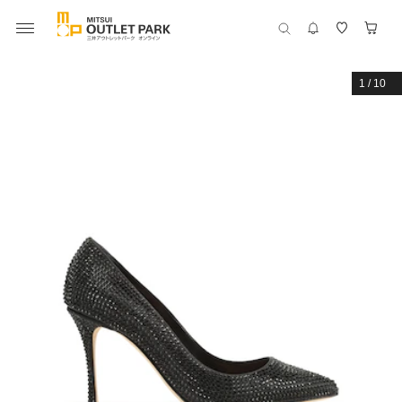
1
/
10