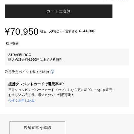
カートに追加
¥70,950
¥141,900
50%OFF
税込
通常価格
取り寄せ
STRASBURGO
購入合計金額4,990円以上で送料無料
取得予定ポイント数：
645 pt
提携クレジットカードで還元率UP
三井ショッピングパークカード《セゾン》なら更に¥100につき1pt還元！
お申し込み完了後、最短５分でご利用可能！
今すぐお申し込み
店舗在庫を確認