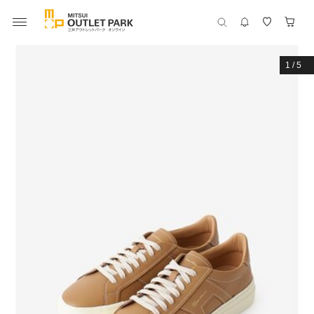
1
/
5