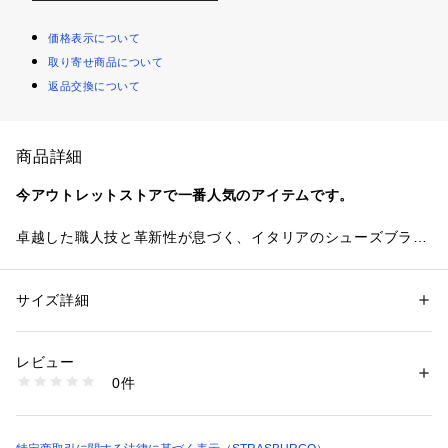
価格表示について
取り寄せ商品について
返品交換について
商品詳細
今アウトレットストアで一番人気のアイテムです。
卓越した職人技と革新性が息づく、イタリアのシューズブラン
ド「Santoni」のコレクション。こちらはブランドのキーとな
るダブルモンクと呼ばれるレザーシューズを敢えてダブルバッ
クルと呼びブランドの象徴的な存在になりました。その熟練の
サイズ詳細
性別：
メンズ
技術が生み出すのは、美しくエレガントなプロポーション。足
カテゴリー：
ファッション
 ＞ 
ファッション雑貨
 ＞ 
その他ファッション雑
貨
を包み込むようなフィット感とともに、軽やかさと返りの良さ
素材：-
レビュー
を兼ね備えた一足に仕上げられています。高級素材選びから染
生産国：イタリア製
0件
色、縫製に至るまで、一切の妥協を排したクラフトマンシップ
商品番号：
1101400000326 
（モール）
1170224321019 （ショップ）
が息づき、見る者の心を捉える洗練されたデザインと快適な履
き心地を両立。あらゆるシーンで足元をワンランク上の佇まい
に引き上げます。