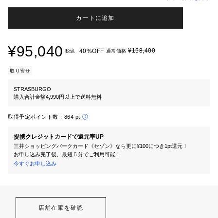
カートに追加
¥95,040
¥158,400
40%OFF
税込
通常価格
取り寄せ
STRASBURGO
購入合計金額4,990円以上で送料無料
取得予定ポイント数：
864 pt
提携クレジットカードで還元率UP
三井ショッピングパークカード《セゾン》なら更に¥100につき1pt還元！
お申し込み完了後、最短５分でご利用可能！
今すぐお申し込み
店舗在庫を確認