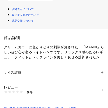
価格表示について
取り寄せ商品について
返品交換について
商品詳細
クリームカラーに色とりどりの刺繍が施された、「MARNI」ら
しい遊び心が宿るワイドパンツです。リラックス感のあるレギ
ュラーフィットとレッグラインを美しく見せる計算されたシル
エットが絶妙なバランスを演出します。5ポケットのクラシッ
クなディテールと、ボタン＆ジップ仕様が洗練された表情を引
き立てます。ひと味違った個性をアピールしたい着こなしにお
サイズ詳細
性別：
レディース
すすめの一本です。
カテゴリー：
ファッション
 ＞ 
パンツ
 ＞ 
ロングパンツ
素材：本体：綿100％ 皮革部分：牛革
生産国：イタリア製
レビュー
商品番号：
1101400000404 
（モール）
0件
2124925205000 （ショップ）