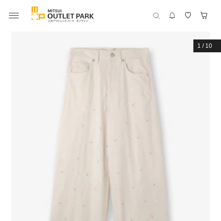
1
/
10