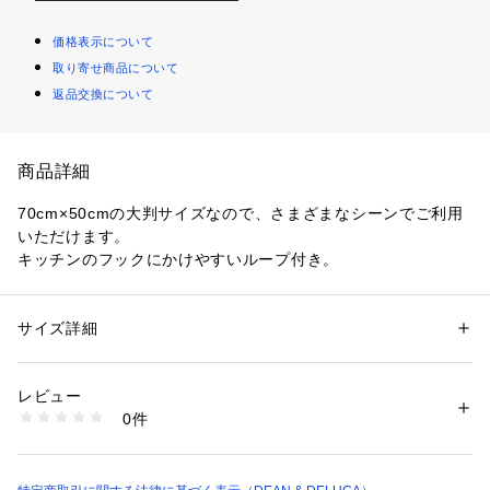
価格表示について
取り寄せ商品について
返品交換について
商品詳細
70cm×50cmの大判サイズなので、さまざまなシーンでご利用
いただけます。

キッチンのフックにかけやすいループ付き。
サイズ詳細
性別：
レディース
メンズ
カテゴリー：
生活雑貨
 ＞ 
キッチン用品･調理器具
 ＞ 
その他キッチン用
品・キッチン雑貨
素材：綿100％
レビュー
生産国：インド
0件
商品番号：
1101600000020 
（モール）
2000814300042 （ショップ）