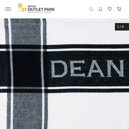
1
/
4