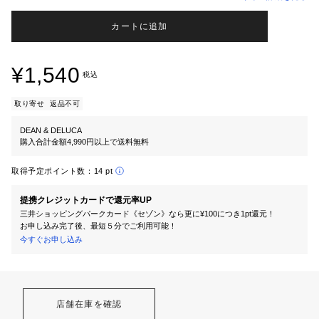
カートに追加
¥1,540
税込
取り寄せ
返品不可
DEAN & DELUCA
購入合計金額4,990円以上で送料無料
取得予定ポイント数：
14 pt
提携クレジットカードで還元率UP
三井ショッピングパークカード《セゾン》なら更に¥100につき1pt還元！
お申し込み完了後、最短５分でご利用可能！
今すぐお申し込み
店舗在庫を確認