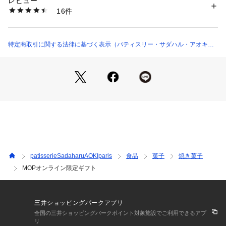
レビュー
せて。
商品番号：
1102200000014 
（モール）
16件
フロランタン ナチュール：バターの香りとキャラメルの苦み
000002 （ショップ）
で食べごたえのある一品。
フロランタン ショコラ：キャラメルとショコラ、2つのビター
でより濃厚な味わい。
特定商取引に関する法律に基づく表示（パティスリー・サダハル・アオキ・
サブレ ノワゼット：ほろっと崩れる食感豊かなヘーゼルナッ
パリ）
ツのサブレ。
マドレーヌ シトロン ベルガモット：シトロンとベルガモット
【内容量】6種類・8品目
クッキー（ヴァニーユ・ショコラ×各1）、フロランタン（ナチ
ュール・ショコラ×各1）、サブレ ノワゼット×2、マドレーヌ
 シトロン ベルガモット×2
patisserieSadaharuAOKIparis
食品
菓子
焼き菓子
MOPオンライン限定ギフト
【特定原材料28品目】
小麦・卵・乳成分・オレンジ・アーモンド
【お酒の使用有無】
三井ショッピングパークアプリ
無し
全国の三井ショッピングパークポイント対象施設でご利用できるアプ
リ