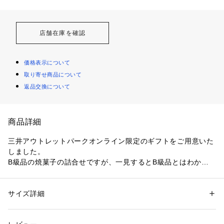
店舗在庫を確認
価格表示について
取り寄せ商品について
返品交換について
商品詳細
三井アウトレットパークオンライン限定のギフトをご用意いた
しました。
B級品の焼菓子の詰合せですが、一見するとB級品とはわかり
づらい焼菓子をお詰めしております。
品質には全く問題ございません。
サイズ詳細
性別：
レディース
メンズ
キッズ・ベビー
クッキー ヴァニーユ：バニラで香りよく仕立てました。
カテゴリー：
食品
 ＞ 
菓子
 ＞ 
焼き菓子
クッキー ショコラ：サクサクの食感にカカオプードルを利か
生産国：日本