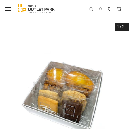
1
/
2