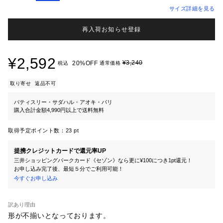
サイズ詳細を見る
再入荷お知らせ登録
¥2,592
¥3,240
20%OFF
税込
通常価格
取り寄せ
返品不可
パティスリー・サダハル・アオキ・パリ
購入合計金額4,990円以上で送料無料
取得予定ポイント数：
23 pt
提携クレジットカードで還元率UP
三井ショッピングパークカード《セゾン》なら更に¥100につき1pt還元！
お申し込み完了後、最短５分でご利用可能！
今すぐお申し込み
訳あり理由
形が不揃いとなっております。