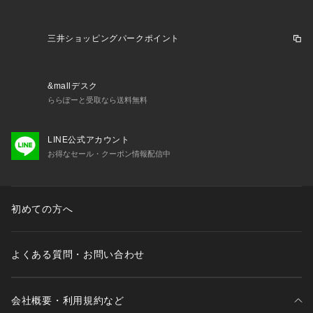
【賞味期限】
発送から1週間以上残存の商品をお届けいたしております。
三井ショッピングパークポイント
【お届け】常温便
【保存方法】
&mallデスク
直射日光・高温多湿を避けて保管して下さい。
ららぽーと受取なら送料無料
【注意事項】
LINE公式アカウント
※本製品の詰め合わせ内容は季節によって異なる場合がござい
お得なセール・クーポン情報配信中
ます。
※本製品の製造施設では、小麦・卵・乳・くるみを含む製品を
製造しています。
※掲載商品の仕様、デザイン等は予告なく変更する場合がござ
初めての方へ
います。
よくある質問・お問い合わせ
会社概要・利用規約など