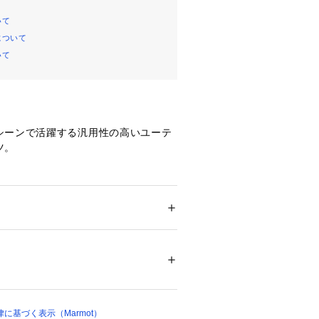
いて
について
いて
シーンで活躍する汎用性の高いユーテ
ツ。
を趣味とするMarmotClubメンバ
す。
たパンツのディテールを取り入れたクラ
ション
 ＞ 
パンツ
 ＞ 
ロングパンツ
、ポリエステル26％、ポリウレタン11％
デザインが特徴。
00024 
（モール）
整可能なバックルベルト付き。
ップ）
っ水・4WAYストレッチ
に基づく表示（Marmot）