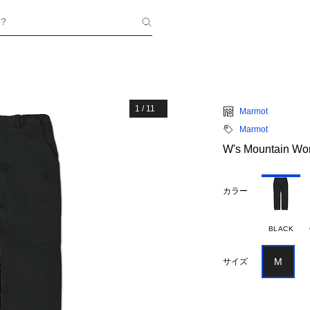
？
1
/
11
Marmot
Marmot
W's Mountain Wo
カラー
BLACK
M
サイズ