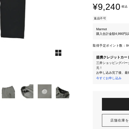
¥9,240
税込
返品不可
Marmot
購入合計金額4,990
取得予定ポイント数：
8
提携クレジットカー
三井ショッピングパーク
元！
お申し込み完了後、最
今すぐお申し込み
店舗在庫