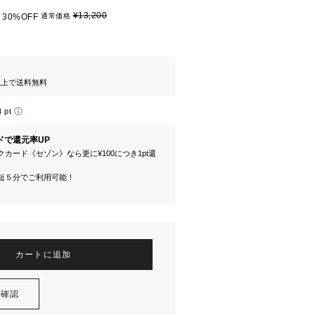
¥13,200
30%OFF
通常価格
円以上で送料無料
4 pt
ドで還元率UP
カード《セゾン》なら更に¥100につき1pt還
短５分でご利用可能！
カートに追加
を確認