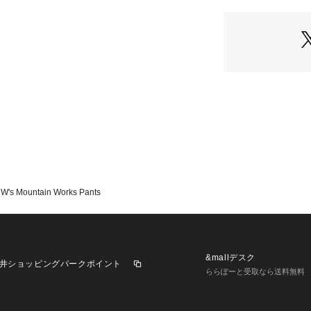
W's Mountain Works Pants
&mallデスク
井ショッピングパークポイント
ららぽーと受取なら送料無料