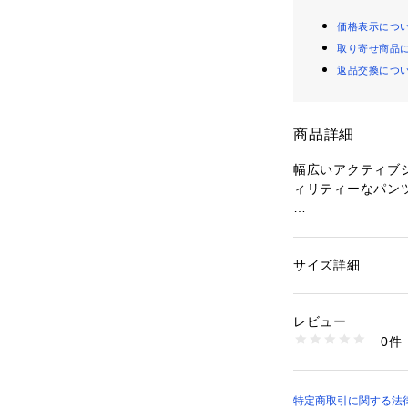
価格表示につ
取り寄せ商品
返品交換につ
商品詳細
幅広いアクティブ
ィリティーなパン
様々なアクティビティ
ーご用達の１本で
サイズ詳細
性別：
レディース
80年代に展開し
カテゴリー：
ファッ
素材：ナイロン63％
シカルで機能的な
生産国：ベトナム
レビュー
商品番号：
11040000
0件
ウエストサイズ調
TSAWP066 （ショ
【機能性】保耐久は
特定商取引に関する法律