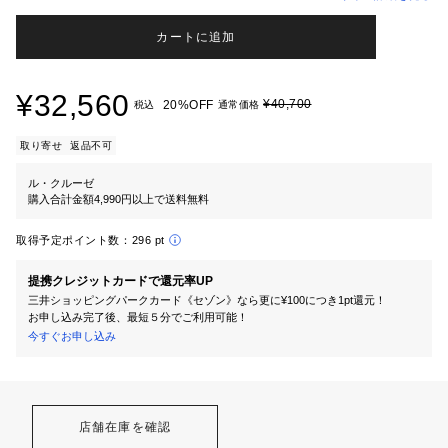
カートに追加
¥32,560
¥40,700
20%OFF
税込
通常価格
取り寄せ
返品不可
ル・クルーゼ
購入合計金額4,990円以上で送料無料
取得予定ポイント数：
296 pt
提携クレジットカードで還元率UP
三井ショッピングパークカード《セゾン》なら更に¥100につき1pt還元！
お申し込み完了後、最短５分でご利用可能！
今すぐお申し込み
店舗在庫を確認