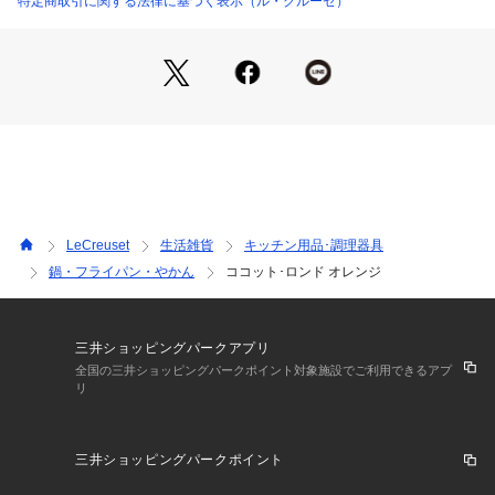
特定商取引に関する法律に基づく表示（ル・クルーゼ）
うまみが凝縮されていきます。また、吹きこぼれしにくく、安
全面にも配慮した設計になっています。
内側の「サンドホーロー」加工は食材がよく見えるので、火加
減や味つけなどが調整しやすいです。 つるつるした滑らかな
手触りで汚れが落としやすくお手入れが楽なほか、におい移り
の心配が少ないのもメリットです。・熱伝導に優れた鋳物ホー
ローの為、ムラのない熱まわりで煮物や揚げ物、炊飯など、微
妙な火加減を要する調理に最適です。
・重いフタは蒸気を逃がしにくく、素材本来の旨みと栄養分を
LeCreuset
生活雑貨
キッチン用品･調理器具
引き出します。
鍋・フライパン・やかん
ココット･ロンド オレンジ
・保温性に優れているので、料理が冷めにくく、温かい料理の
おいしさを引き立てます。
・平らで厚い底が料理をきれいに仕上げます。
・弱火で調理ができ、経済的です。
三井ショッピングパークアプリ
・酸に強く、繰り返し使用してもにおいが染みつきにくいで
全国の三井ショッピングパークポイント対象施設でご利用できるアプ
リ
す。
・お手入れが簡単で、美しさを長く保てます。
・耐久性に優れているため、世代を超えて愛用できます。
三井ショッピングパークポイント
※対応機器：直火、IH、オーブン、食洗機