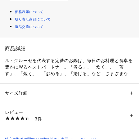
価格表示について
取り寄せ商品について
返品交換について
商品詳細
ル・クルーゼを代表する定番のお鍋は、毎日のお料理と食卓を
豊かに彩るベストパートナー。「煮る」、「炊く」、「蒸
す」、「焼く」、「炒める」、「揚げる」など、さまざまな調
理法が1つで出来る万能鍋です。世代・年齢を問わずご愛用い
ただけるデザインです。
サイズ詳細
性別：
レディース
メンズ
ル・クルーゼの鍋がつくるおいしさのヒミツは、鋳物ホーロー
カテゴリー：
生活雑貨
 ＞ 
キッチン用品･調理器具
 ＞ 
鍋・フライパン・や
かん
の優れた熱伝導性と蓄熱性に加え、ル・クルーゼが誇るこだわ
素材：鋳物ホーロー
レビュー
りの製品設計にあります。
3件
商品番号：
1104900000010 
（モール）
11ronde-1 （ショップ）
長年の研究で進化してきたドーム型の鍋のフタには「スチーム
コントロール」と呼ばれる機能がついています。フタの3カ所
に突起があることで、隙間からゆっくり均一に蒸気を逃がし、