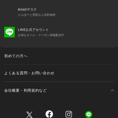
※IHクッキングヒーターの仕様によっては、使用できない場合
があります。反応サイズをお確かめください。
&mallデスク
※電子レンジには使用できません。
ららぽーと受取なら送料無料
※食器洗い機対応
LINE公式アカウント
※中火以下で使用してください。
お得なセール・クーポン情報配信中
※空焚きはホーローのはがれ、本体のキズ・変形・変色の原因
となりますので、絶対におやめください。
※こちらの商品は、一品一品個性があります。ホーローがけの
際の色ムラや、気泡によるごく小さな穴が見つかるものもあり
初めての方へ
ますが、使用には差し支えございません。
よくある質問・お問い合わせ
会社概要・利用規約など
三井不動産が展開する商業施設一覧