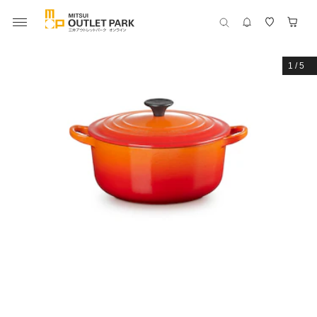
1
/
5