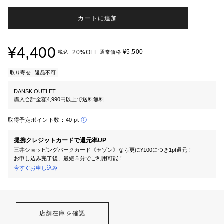
カートに追加
¥4,400
¥5,500
20%OFF
税込
通常価格
取り寄せ
返品不可
DANSK OUTLET
購入合計金額4,990円以上で送料無料
取得予定ポイント数：
40 pt
提携クレジットカードで還元率UP
三井ショッピングパークカード《セゾン》なら更に¥100につき1pt還元！
お申し込み完了後、最短５分でご利用可能！
今すぐお申し込み
店舗在庫を確認