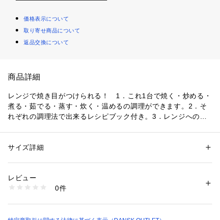
価格表示について
取り寄せ商品について
返品交換について
商品詳細
レンジで焼き目がつけられる！　1．これ1台で焼く・炒める・
煮る・茹でる・蒸す・炊く・温めるの調理ができます。2．そ
れぞれの調理法で出来るレシピブック付き。3．レンジへの出
し入れや食卓への持ち運びがしやすいコンパクト設計。4．レ
ンジでチンするだけの簡単調理。5．フッ素コーティングでお
手入簡単　6．電子レンジ専用
サイズ詳細
性別：
レディース
メンズ
カテゴリー：
生活雑貨
 ＞ 
キッチン用品･調理器具
 ＞ 
その他キッチン用
品・キッチン雑貨
素材：本体・ふた／アルミメッキ鋼板　　取っ手・つまみ・底／シリコー
レビュー
ンゴム　　表面加工：内面（本体）／フッ素樹脂塗膜加工、外面（本体）
0件
／焼付塗装、蓋／焼付塗装
生産国：中国
洗濯：食器洗浄機不可
※詳しい洗濯方法については、商品の品質表示タグをご覧ください
商品番号：
1105900000003 
（モール）