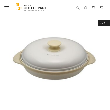
1
/
5