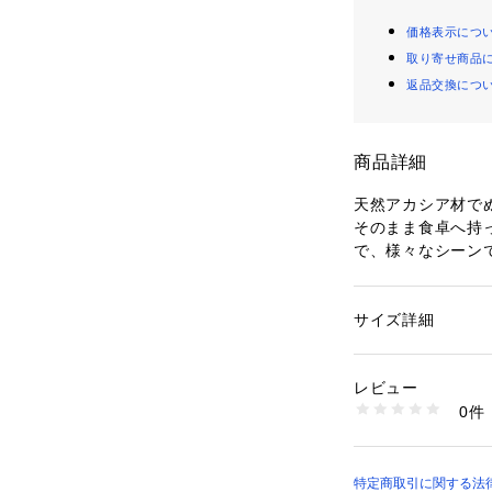
価格表示につ
取り寄せ商品
返品交換につ
商品詳細
天然アカシア材で
そのまま食卓へ持
で、様々なシーン
皿にクラッカーや
り、一緒に色鮮や
に。両側に持ち運
サイズ詳細
性別：
レディース
安心して運ぶこと
カテゴリー：
生活雑
チン用品・キッチン
素材：天然木：アカ
レビュー
生産国：タイ
0件
商品番号：
11059000
KDS.104-S （ショ
特定商取引に関する法律に