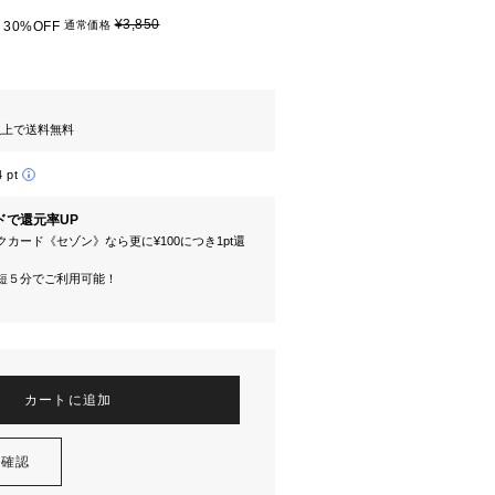
¥3,850
30%OFF
通常価格
円以上で送料無料
4 pt
ドで還元率UP
カード《セゾン》なら更に¥100につき1pt還
短５分でご利用可能！
カートに追加
を確認