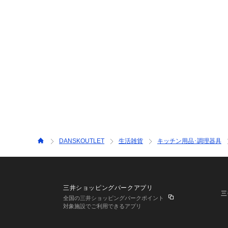
DANSKOUTLET
生活雑貨
キッチン用品･調理器具
三井ショッピングパークアプリ
三
全国の三井ショッピングパークポイント
対象施設でご利用できるアプリ