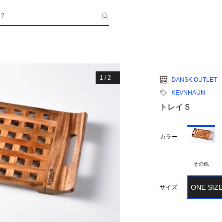
？
1
/
2
DANSK OUTLET
KEVNHAUN
トレイＳ
カラー
その他
ONE SIZ
サイズ