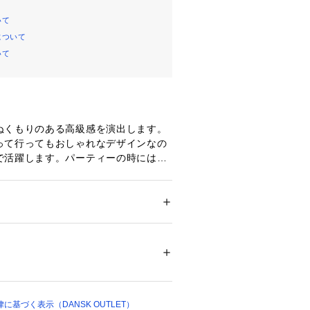
いて
について
いて
ぬくもりのある高級感を演出します。
って行ってもおしゃれなデザインなの
で活躍します。パーティーの時には小
ディップ、メインディッシュを並べた
かなサラダを並べればおもてなし上手
びやすいように穴が開いているので、
メンズ
ができます。
貨
 ＞ 
キッチン用品･調理器具
 ＞ 
その他キッ
雑貨
シア
00018 
（モール）
ップ）
基づく表示（DANSK OUTLET）