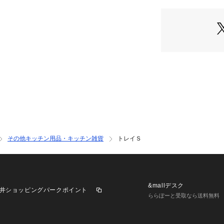
その他キッチン用品・キッチン雑貨
トレイＳ
&mallデスク
井ショッピングパークポイント
ららぽーと受取なら送料無料