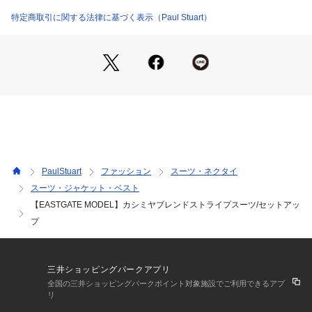
ケット。パンツも同じくスタンダードなノータックに少しテー
パードした綺麗なシルエット。ポール・スチュアート定番の E
特定商取引に関する法律に基づく表示（Paul Stuart）
ASTGATE MODEL(イーストゲートモデル)。
こだわりのウールカシミヤ生地は、エイジング・フィニッシュ
による上質な光沢感と柔らかさとコシが両立した風合いを表現
しています。
エイジング・フィニッシュとは特別な糸を使用し、時間と手間
を惜しまずに高い仕上げ技術を駆使して上質でクラス感溢れる
風合いを出す努力の全てを称しています。
整理仕上工程でかかるストレスを緩和させ、より自然な状態に
戻す為の寝かせ(エイジング)を工程間に挟むことで生地が水分
PaulStuart
ファッション
スーツ・ネクタイ
を取り戻し、素材本来の風合いを得ていきます。通常の仕上げ
スーツ・ジャケット・ベスト
よりも日数を要する仕上げ加工です。
【EASTGATE MODEL】カシミヤブレンドストライプスーツ/セットアッ
<素材>
プ
イタリアと並び評され、世界でも三本の指に入る毛織物の一大
産地、世界に誇る日本の尾州で織り上げたウールカシミヤ生
地。
三井ショッピングパークアプリ
生み出される生地たちの魅力も世界基準。生産量も国内の8割
全国の三井ショッピングパークポイント対象施設でご利用できるアプ
を占め、名実ともに日本で最大、世界基準の産地となっていま
リ
す。