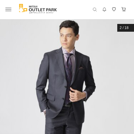
2
/
18