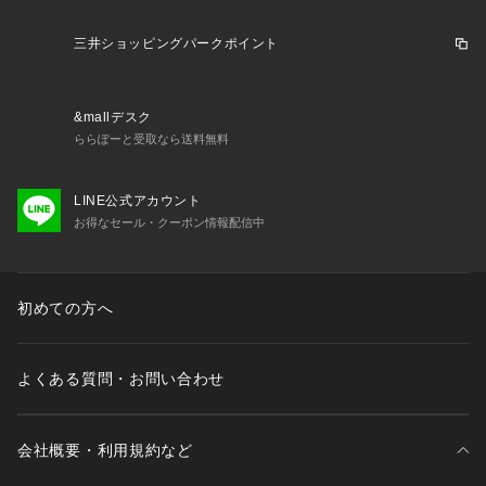
製織段階で糸の打ち込み本数を限界まで増やし、ニュージーラ
ンドメリノウールのもう一つの特性であるコシが強く反発力に
三井ショッピングパークポイント
富む羊毛特性をさらに高めています。
【目付:約265g/m2】
&mallデスク
<デザイン>
ららぽーと受取なら送料無料
【EASTGATE MODEL】
ブリティッシュモダンテイストのイーストゲートモデル。
こちらのモデルの特徴は、身体のラインに添い軽やかなフィッ
LINE公式アカウント
ト感を実現しながらも、見た目に大人のゆとりを印象づけるシ
お得なセール・クーポン情報配信中
ルエット。
<仕様>
初めての方へ
【ジャケット】
ノッチドラペル、シングル前、2ボタン、サイドベンツ、胸箱
ポケット、腰水平フラップポケット、総裏仕立て
よくある質問・お問い合わせ
【組下ボトムス】
ノータック
※この商品はサンプルでの撮影を行っています。
会社概要・利用規約など
実際の商品とイメージ、仕様が異なる場合がございます。