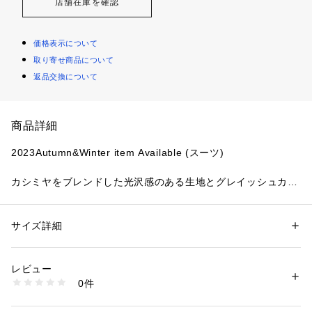
店舗在庫を確認
価格表示について
取り寄せ商品について
返品交換について
商品詳細
2023Autumn&Winter item Available (スーツ)
カシミヤをブレンドした光沢感のある生地とグレイッシュカラ
ーが印象的な1着。
綺麗な光沢感とタフな回復力をもったニュージーランドメリノ
と光沢感と膨らみ、しなやかさを持つカシミヤを使用した見た
サイズ詳細
性別：
メンズ
目も着心地も優れた素材を使用しています。
カテゴリー：
ファッション
 ＞ 
スーツ・ネクタイ
 ＞ 
スーツ・ジャケット・
ベスト
こちらは長年にわたる生産のノウハウと実績を持つ、スーツ・
素材：表地 羊毛91% カシミヤ5% 絹4% 裏地 キュプラ 組下 表地 羊毛9
レビュー
テーラードジャケット専業の工場で縫製したこだわりの一着。
1% カシミヤ5% 絹4% 裏地 キュプラ
0件
生産国：日本製
商品番号：
1106400000192 
（モール）
ジャケットはスタンダードなノッチドラペルのテーラードジャ
J1H30243R- （ショップ）