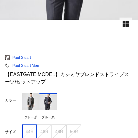
Paul Stuart
Paul Stuart Men
【EASTGATE MODEL】カシミヤブレンドストライプス
ーツ/セットアップ
カラー
グレー系
ブルー系
44R
46R
48R
50R
サイズ