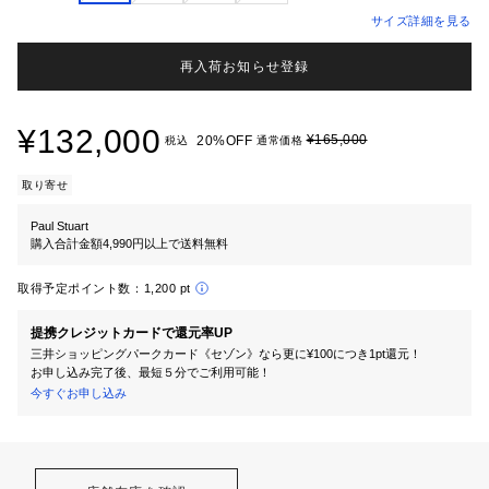
サイズ詳細を見る
再入荷お知らせ登録
¥132,000
¥165,000
20%OFF
税込
通常価格
取り寄せ
Paul Stuart
購入合計金額4,990円以上で送料無料
取得予定ポイント数：
1,200 pt
提携クレジットカードで還元率UP
三井ショッピングパークカード《セゾン》なら更に¥100につき1pt還元！
お申し込み完了後、最短５分でご利用可能！
今すぐお申し込み