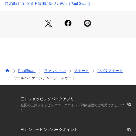
シンプルでありながら、ジャージの着用感のよさのあるスカー
特定商取引に関する法律に基づく表示（Paul Stuart）
トです。
フレアラインなのでジャケット(K1E27820)とのセットアップ
だけでなく、ブラウスやニットと合わせた単品でのコーディネ
ートもしやすく汎用性の高いアイテムです。
※こちらは秋冬展開商品になります。
同素材のジャケット:K1E27820
モデル（下部ディテール画像）:H171 B83 W58 H84 着用サイ
ズ:6
PaulStuart
ファッション
スカート
ひざ丈スカート
ウールハイゲージジャージ スカート
三井ショッピングパークアプリ
全国の三井ショッピングパークポイント対象施設でご利用できるアプ
リ
三井ショッピングパークポイント