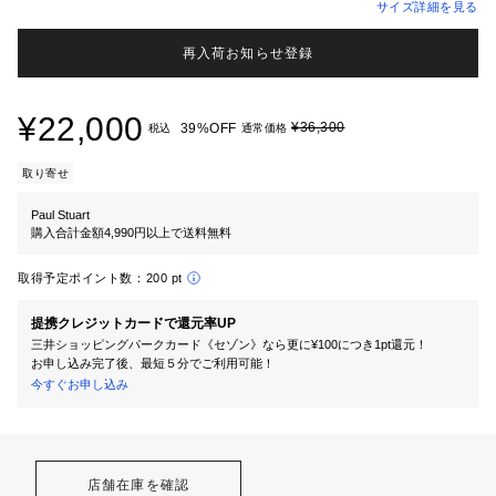
サイズ詳細を見る
再入荷お知らせ登録
¥22,000
¥36,300
39%OFF
税込
通常価格
取り寄せ
Paul Stuart
購入合計金額4,990円以上で送料無料
取得予定ポイント数：
200 pt
提携クレジットカードで還元率UP
三井ショッピングパークカード《セゾン》なら更に¥100につき1pt還元！
お申し込み完了後、最短５分でご利用可能！
今すぐお申し込み
店舗在庫を確認