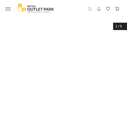
1
/
9