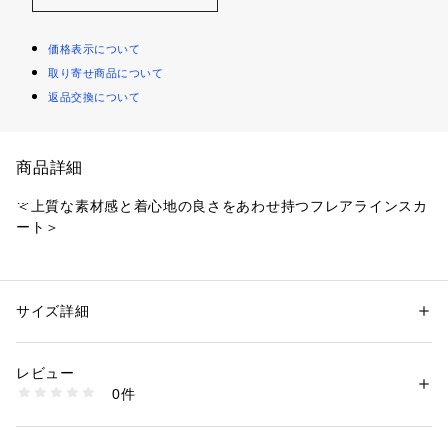
価格表示について
取り寄せ商品について
返品交換について
商品詳細
＜上質な素材感と着心地の良さをあわせ持つフレアラインスカ
ート＞
上質な極細番手の糸を使用したハイゲージのジャージ素材。
特殊なジャカード機で時間をかけて丁寧に編み立てた、グレン
チェックジャカードです。
サイズ詳細
性別：
レディース
編み立てた後に様々な加工を施して、ウール特有の暖かみを残
カテゴリー：
ファッション
 ＞ 
スカート
 ＞ 
ひざ丈スカート
素材：表地 本体 毛100% 見返し ポリエステル33% レーヨン33% 毛29% 
しつつ高級感のあるきれいなな目面に仕上げました。
ポリウレタン5% 裏地 ポリエステル 複合繊維（ポリエステル）
レビュー
フラノ生地のようなコンパクトな見え感がありつつ、カットソ
生産国：中国製
0件
ー本来の伸縮性による快適な着心地をあわせ持っています。
商品番号：
1106400000245 
（モール）
K1S11820-- （ショップ）
ややフレアラインのスカートです。