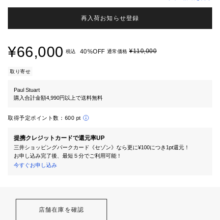
再入荷お知らせ登録
¥66,000
¥110,000
40%OFF
税込
通常価格
取り寄せ
Paul Stuart
購入合計金額4,990円以上で送料無料
取得予定ポイント数：
600 pt
提携クレジットカードで還元率UP
三井ショッピングパークカード《セゾン》なら更に¥100につき1pt還元！
お申し込み完了後、最短５分でご利用可能！
今すぐお申し込み
店舗在庫を確認