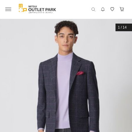
1
/
14