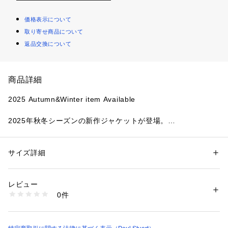
価格表示について
取り寄せ商品について
返品交換について
商品詳細
2025 Autumn&Winter item Available
2025年秋冬シーズンの新作ジャケットが登場。
【素材】
通常は梳毛挽きされるケースの多いSP120'sの高価値原毛を贅
サイズ詳細
性別：
メンズ
沢にも太番手の紡毛挽きにした糸を使用。
カテゴリー：
ファッション
 ＞ 
ジャケット
 ＞ 
テーラードジャケット
素材：表地 毛100% （表地スーパー１２０'ｓ使用） 裏地 キュプラ
原毛の良さが一瞬で理解できるスポンデッシュなタッチが特徴
生産国：ベトナム製
レビュー
的です。
商品番号：
1106400001148 
（モール）
0件
クラシカルな柄行きとツイーディーな見え方を一見感じさせな
J1D23612-- （ショップ）
がらも、その優しい柔らかさとフワリとした着心地が特徴のジ
ャケットです