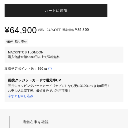
カートに追加
¥64,900
¥85,800
24%OFF
税込
通常価格
NEW
取り寄せ
MACKINTOSH LONDON
購入合計金額4,990円以上で送料無料
取得予定ポイント数：
590 pt
提携クレジットカードで還元率UP
三井ショッピングパークカード《セゾン》なら更に¥100につき1pt還元！
お申し込み完了後、最短５分でご利用可能！
今すぐお申し込み
店舗在庫を確認