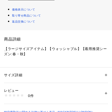
価格表示について
取り寄せ商品について
返品交換について
商品詳細
【ラージサイズアイテム】【ウォッシャブル】【着用推奨シー
ズン:春・秋】
＜素材説明＞
繊細なシボ感に微光沢を持つ軽くてエレガントなポリエステル
素材に、海からインスピレーションを得た大胆なプリントを施
サイズ詳細
性別：
レディース
した生地です。
カテゴリー：
ファッション
 ＞ 
ワンピース・ドレス
 ＞ 
ワンピース
素材：ワンピース ポリエステル100% アンダースカート ポリエステル10
0%
レビュー
＜デザインポイント＞
生産国：中国製
0件
プリンセスラインとパネルラインで、ウエストをやさしく絞っ
商品番号：
1106500000123 
（モール）
G7J04721-- （ショップ）
たエレガントな印象のワンピースです。すっきりとした袖で、
ジャケットやカーディガンなどと相性良くコーディネートして
いただけます。アンダースカート付きです。