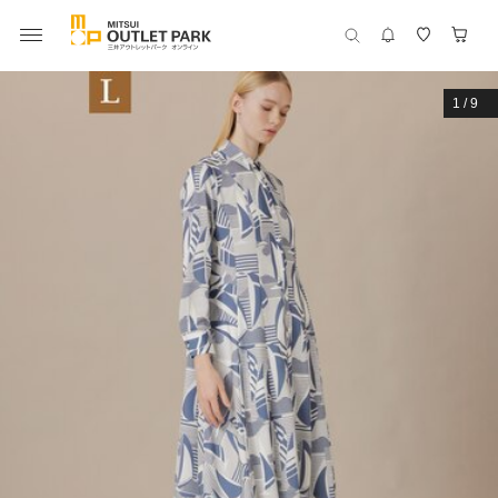
1
/
9