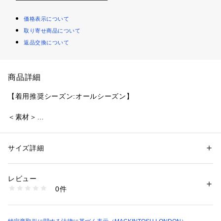
価格表示について
取り寄せ商品について
返品交換について
商品詳細
【着用推奨シーズン:オールシーズン】
＜素材＞
ポルトガル最大のコットンファブリックメーカー『SOMELO
S』（ソメロス）社の生地を使用しています。SOMELOS社は
紡績から、仕上げまで生地作りの全てを一貫で行い高い品質を
サイズ詳細
性別：
メンズ
維持しています。SOMELOSならではの滑らかで美しい綿にナ
カテゴリー：
ファッション
 ＞ 
トップス
 ＞ 
シャツ・ブラウス
素材：綿75% ナイロン21% ポリウレタン4% （消臭テープ使用）
イロン、ストレッチ糸を交編したタイプライター素材はすべす
生産国：中国製
レビュー
べの肌触りとストレッチで至福の着用感です。
商品番号：
1106500000425 
（モール）
0件
G1M35603-- （ショップ）
＜デザイン＞
マッキントッシュ ロンドン定番のボタンダウンシャツを今シ
ーズンからリモデルしています。ウェスト、腰回りに５cm程