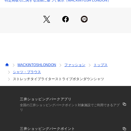
特定商取引に関する法律に基づく表示（MACKINTOSH LONDON）
分量を足すことで、シェイプを減らし直線的で今の気分に即し
たシルエットに変更されています。肩巾、胸廻りは、従来サイ
ズですので、今までのサイズで新しいシルエットをお楽しみく
ださい。オンオフ問わずあらゆるスタイルにマッチするNEW
定番アイテムです。消臭テープを襟やアームホールに施してい
るので、汗ばむ季節でも安心してご着用いただけます。
MACKINTOSHLONDON
ファッション
トップス
シャツ・ブラウス
ストレッチタイプライターストライプボタンダウンシャツ
三井ショッピングパークアプリ
全国の三井ショッピングパークポイント対象施設でご利用できるアプ
リ
三井ショッピングパークポイント