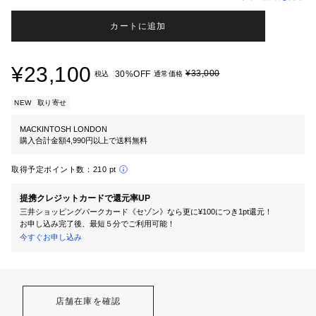
カートに追加
¥23,100
¥33,000
30%OFF
税込
通常価格
NEW
取り寄せ
MACKINTOSH LONDON
購入合計金額4,990円以上で送料無料
取得予定ポイント数：
210 pt
提携クレジットカードで還元率UP
三井ショッピングパークカード《セゾン》なら更に¥100につき1pt還元！
お申し込み完了後、最短５分でご利用可能！
今すぐお申し込み
店舗在庫を確認