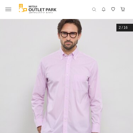
2
/
16