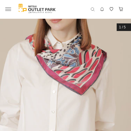
1
/
5