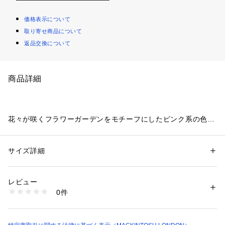
価格表示について
取り寄せ商品について
返品交換について
商品詳細
花々が咲くフラワーガーデンをモチーフにしたピンク系の色が
華やかなシルクスカーフです。しなやかな14匁シルクを使用し
ております。多色な色はインクジェットプリントで表現し、縁
は職人が丁寧に手巻しています。アフガン巻きにしたり、三角
サイズ詳細
性別：
レディース
に織り端と端を結び首に掛けたりとアレンジを楽しめます。バ
カテゴリー：
ファッション
 ＞ 
ファッション雑貨
 ＞ 
バンダナ・スカーフ
素材：絹100%
ッグに結んだり、ヘアアクセサリーにしても素敵です。
生産国：日本製
レビュー
※この商品はサンプルで撮影を行っています。実際の商品とイ
商品番号：
1106500000701 
（モール）
0件
メージ、仕様等が異なる場合がございますので予めご了承くだ
G5705612-- （ショップ）
さい。