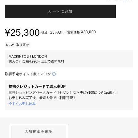
カートに追加
¥25,300
¥33,000
23%OFF
税込
通常価格
NEW
取り寄せ
MACKINTOSH LONDON
購入合計金額4,990円以上で送料無料
取得予定ポイント数：
230 pt
提携クレジットカードで還元率UP
三井ショッピングパークカード《セゾン》なら更に¥100につき1pt還元！
お申し込み完了後、最短５分でご利用可能！
今すぐお申し込み
店舗在庫を確認