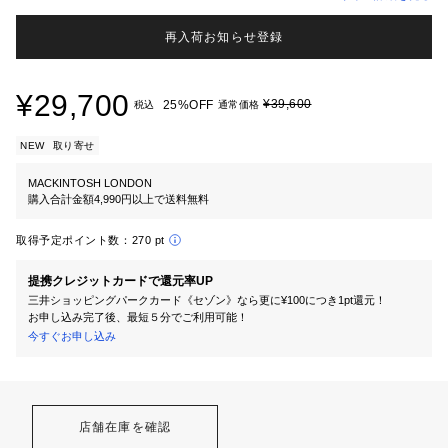
再入荷お知らせ登録
¥29,700
¥39,600
25%OFF
税込
通常価格
NEW
取り寄せ
MACKINTOSH LONDON
購入合計金額4,990円以上で送料無料
取得予定ポイント数：
270 pt
提携クレジットカードで還元率UP
三井ショッピングパークカード《セゾン》なら更に¥100につき1pt還元！
お申し込み完了後、最短５分でご利用可能！
今すぐお申し込み
店舗在庫を確認