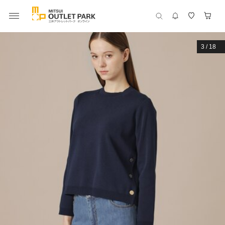
3
/
18