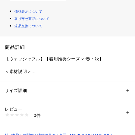
価格表示について
取り寄せ商品について
返品交換について
商品詳細
【ウォッシャブル】【着用推奨シーズン:春・秋】
＜素材説明＞
コットンにアセテートとポリエステルをバランスよく合わせ、
上品な光沢のある素材を使用しています。さらりとした清涼感
のあるタッチで、肌あたりの優しい風合いが特徴です。
サイズ詳細
性別：
レディース
カテゴリー：
ファッション
 ＞ 
トップス
 ＞ 
ニット・セーター
素材：綿36% アセテート33% ポリエステル31%
＜デザインポイント＞
生産国：中国製
レビュー
張り感のある総針編みで、体のラインを拾いにくくきれいなフ
商品番号：
1106500000986 
（モール）
0件
ォルムのプルオーバーです。ニットならではの優れた伸縮性で
G5N04702-- （ショップ）
着心地も良く、サイドのボタンもポイントのアイテムです。同
素材のカーディガン(品番：G5N03702)もご用意しておりま
す。