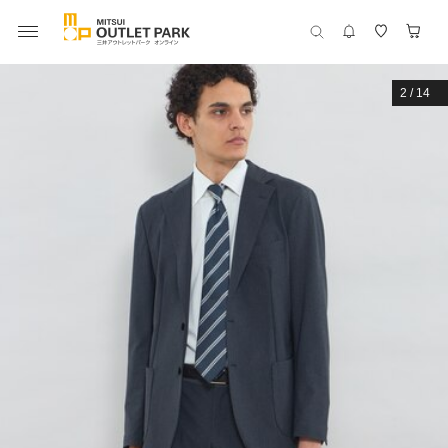
2
/
14