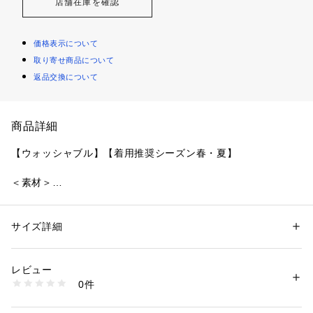
店舗在庫を確認
価格表示について
取り寄せ商品について
返品交換について
商品詳細
【ウォッシャブル】【着用推奨シーズン春・夏】
＜素材＞
微細なメッシュ組織で編み上げた、通気性に優れた快適な素材
です。高い通気性を備えながらも透けにくく、見た目の上品さ
を保ちながら蒸れを軽減し、汗ばむ季節でも快適な着用感を実
サイズ詳細
性別：
メンズ
現します。また、シワになりにくく伸長回復性にも優れている
カテゴリー：
ファッション
 ＞ 
アウター
 ＞ 
その他アウター
素材：ナイロン56% ポリエステル24% ポリウレタン20% （消臭テープ使
ため、長時間の着用や持ち運びの際にも美しい状態をキープ。
用）
レビュー
さらに接触冷感機能を備えており、肌に触れた際にひんやりと
生産国：中国製
0件
した清涼感を感じられるため、汗ばむ季節でも快適にお召しい
商品番号：
1106500001495 
（モール）
G1E35803-- （ショップ）
ただける機能性の高い素材です。