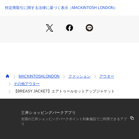
＜デザイン＞
特定商取引に関する法律に基づく表示（MACKINTOSH LONDON）
機能性を追求した「Breasy Jacket」シリーズ。正統派の上質
なジャケットでありながら、家庭での手洗い洗濯を可能にした
今までにないセットアップシリーズです。脇下にデオドラント
テープを配しています。シングルブレステッド2ボタン、サイ
ドベンツ、バルカ＋パッチポケットのデザインです。（G1R48
803とセットアップ可）
MACKINTOSHLONDON
ファッション
アウター
その他アウター
【BREASY JACKET】エアトゥールセットアップジャケット
三井ショッピングパークアプリ
全国の三井ショッピングパークポイント対象施設でご利用できるアプ
リ