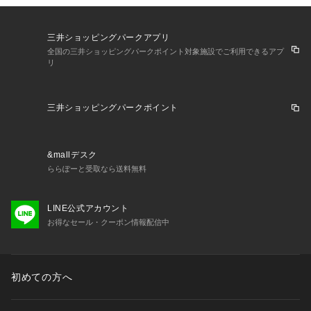
【かんたん開閉フタ】

・片手でラクラク取り外し

三井ショッピングパークアプリ
給水しやすく、内側のお手入れもしやすい取り外しができるフ
全国の三井ショッピングパークポイント対象施設でご利用できるアプ
タ。

リ
【湯量目盛り】

・ひと目で湯量がわかる

三井ショッピングパークポイント
湯量がひと目で確認でき、必要な分だけ沸かせます。

【パイロットランプ付き】

&mallデスク
・ハンドル下部のスイッチにあるパイロットランプが点灯し
ららぽーと受取なら送料無料
て、湯沸かし中をお知らせします。

【インテリアに馴染むデザイン】

LINE公式アカウント
・ステンレス製のボディで、

お得なセール・クーポン情報配信中
こだわりの空間やインテリアをおしゃれに彩ります。
初めての方へ