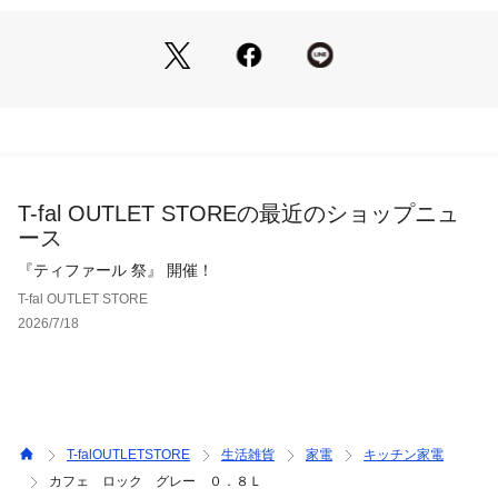
・人間工学に基づき設計をした、こだわりのハンドル形状。

手と指がフィットして持ちやすく、お湯のコントロールがしや
すいです。

【かんたん操作でスピード沸騰】

・スイッチ一つで必要な量のお湯が、1250Wのハイパワーであ
っという間にすぐに沸く。

※最低水量300ml以上でご使用ください。

T-fal OUTLET STOREの最近のショップニュ
【倒れてもお湯がこぼれにくい設計】

ース
・倒れてしまったときにフタが外れにくく、重心がハンドル側
に移り、倒れてもお湯がこぼれにくい設計になっています。う
『ティファール 祭』 開催！
っかり倒してしまっても安心です。

T-fal OUTLET STORE
※若干お湯が流れ出る場合があります。

2026/7/18
※転倒してもお湯がこぼれ出にくい構造となっておりますが、
万一転倒した場合は、お湯がこぼれ出る場合があります。

【自動電源オフ・空焚き防止機能】

・お湯が沸くとスイッチが自動的に切れるので、消し忘れの心
配がいりません。

T-falOUTLETSTORE
生活雑貨
家電
キッチン家電
万一、空焚きになった場合は自動的に通電が切れます。

カフェ ロック グレー ０．８Ｌ