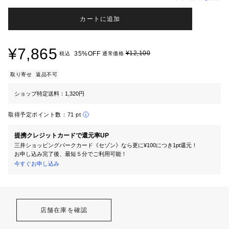
カートに追加
¥7,865
¥12,100
35%OFF
税込
通常価格
取り寄せ
返品不可
ショップ特定送料：1,320円
取得予定ポイント数：
71 pt
提携クレジットカードで還元率UP
三井ショッピングパークカード《セゾン》なら更に¥100につき1pt還元！
お申し込み完了後、最短５分でご利用可能！
今すぐお申し込み
店舗在庫を確認