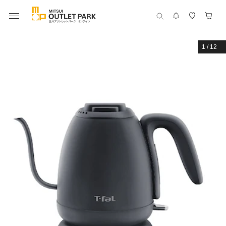
1
/
12