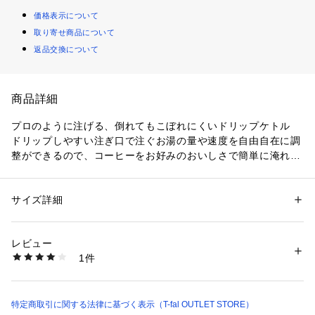
価格表示について
取り寄せ商品について
返品交換について
商品詳細
プロのように注げる、倒れてもこぼれにくいドリップケトル

ドリップしやすい注ぎ口で注ぐお湯の量や速度を自由自在に調
整ができるので、コーヒーをお好みのおいしさで簡単に淹れる
ことができます。

「転倒してもお湯がこぼれにくい」構造で、安全面もしっかり
配慮。

サイズ詳細
性別：
レディース
メンズ
キッズ・ベビー
カテゴリー：
生活雑貨
 ＞ 
家電
 ＞ 
キッチン家電
素材：ステンレス製内容器
【狙ったところにドリップしやすい注ぎ口】

生産国：中国
レビュー
・狙ったところに注ぎたい分量のお湯を注げるので、ドリップ
商品番号：
1107100000060 
（モール）
1件
コーヒーはもちろん、普段使いにもおすすめです。

KO921EJ0 （ショップ）
先端の角度にこだわり、 注いだ後の湯切れが良いです。

【持ちやすく注ぎやすいハンドル】

特定商取引に関する法律に基づく表示（T-fal OUTLET STORE）