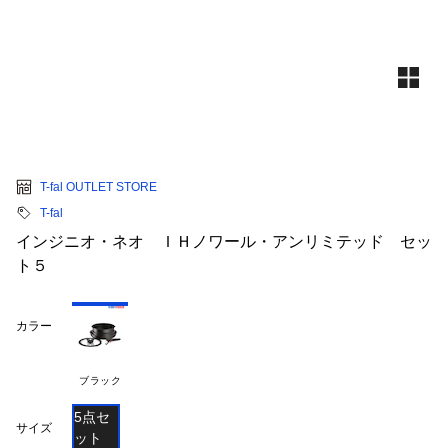
T-fal OUTLET STORE
T-fal
インジニオ・ネオ ＩＨノワール・アンリミテッド セッ
ト５
カラー
ブラック
5点セ
サイズ
ット