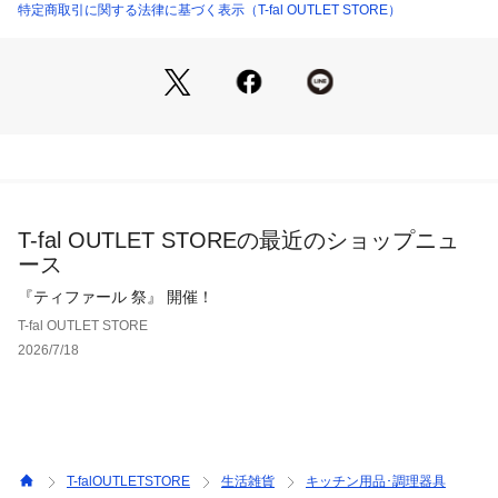
取っ手をとって、そのままオーブン・テーブル・冷蔵庫へ。

特定商取引に関する法律に基づく表示（T-fal OUTLET STORE）
ふた：強化ガラス・シリコーンゴム

使い方自由自在の5点セット。

ティファールはPFOA・鉛・カドミウム不使用。

【取っ手がとれて、使い方自由自在！】

安心してご使用いただけます。
生産国：フライパン・鍋本体と取っ手はフランス、その他はフランス、ド
①コンパクトに重ねて収納

イツ、ベトナム、中国等
②そのままオーブンへ

洗濯：本体、ふた：可

③アツアツのままテーブルへ

④そのまま冷蔵庫へ

専用取っ手、シールリッド：不可

⑤ラクラク丸洗い

食器洗い機をご利用される場合は、食器洗い機、およびご使用される洗剤
の取扱説明書や使用上の注意をご確認のうえ、従ってください。
T-fal OUTLET STOREの最近のショップニュ
【チタン・アンリミテッド コーティング】

※詳しい洗濯方法については、商品の品質表示タグをご覧ください
商品番号：
1107100000084 
（モール）
ース
・ティファール史上最高峰の耐久性を実現した「チタン・アン
L38892 （ショップ）
リミテッド コーティング」で、使い始めのこびりつきにくさ
『ティファール 祭』 開催！
が長く続きます。

T-fal OUTLET STORE
2026/7/18
【優れた熱伝導の底面でおいしく調理】

・底面のディスクを極限まで大きくしたことで、熱伝導がより
効率的に。

・すばやく均一な熱伝導で、食材の旨味を封じ込めます。

【料理をもっとおいしくする「お知らせマーク」】

T-falOUTLETSTORE
生活雑貨
キッチン用品･調理器具
・マークの模様が消えたら、予熱完了・適温の合図。
