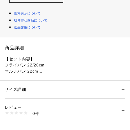
価格表示について
取り寄せ商品について
返品交換について
商品詳細
【セット内容】

フライパン 22/26cm

マルチパン 22cm

バタフライガラスぶた 22cm

専用取っ手1本（グロッシーブラック）

サイズ詳細
性別：
レディース
メンズ
キッズ・ベビー
ティファール史上最高峰のこびりつきにくさと耐久性！

カテゴリー：
生活雑貨
 ＞ 
キッチン用品･調理器具
 ＞ 
鍋・フライパン・や
かん
スタイリッシュなブラックカラーの直営店限定モデル。

素材：本体：アルミニウム合金

レビュー
2種類のフライパンに加え、深型だから、「茹でる」「炒め
0件
る」「煮る」「焼く」と幅広く使えるマルチパンが入った使い
底：アルミニウム合金+ステンレス鋼(クロム16％)

勝手の良い組み合わせ。

取っ手・ふたつまみ：フェノール樹脂
