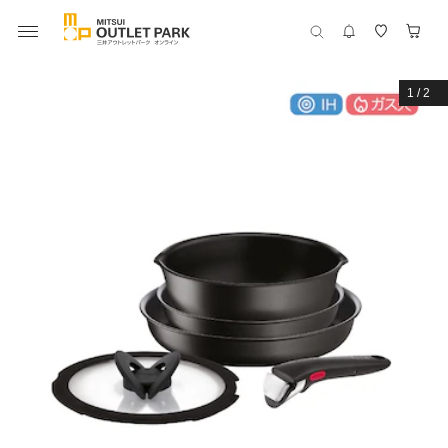
1
/
2