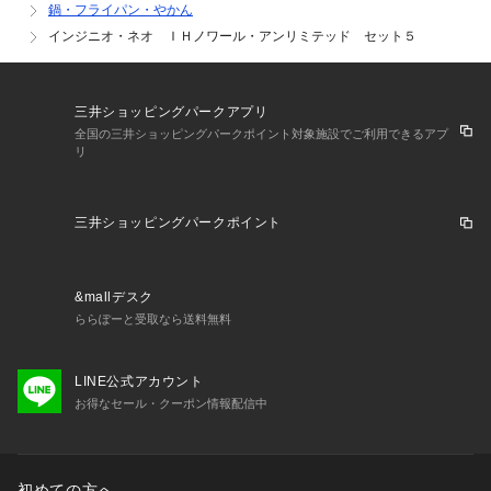
鍋・フライパン・やかん
・食材を入れるベストタイミングが目で見て分かります。

インジニオ・ネオ ＩＨノワール・アンリミテッド セット５
【特許技術の取っ手でしっかりフィット】

・ティファール独自の技術「3点固定システム」で、抜群の安
三井ショッピングパークアプリ
定感。

全国の三井ショッピングパークポイント対象施設でご利用できるアプ
・片手で簡単に着脱できるので、調理中の付け替えもスピーデ
リ
ィー。

・「インジニオ」シリーズすべてに対応しているので、買い替
えや買い増しも安心です。

三井ショッピングパークポイント
※ティファール専用取っ手以外は使用しないでください。

【平らになってすっきり収納、「バタフライガラスぶた」】

&mallデスク
・つまみが上下に動いて、パタンと折りたためるバタフライタ
ららぽーと受取なら送料無料
イプ。

・調理中の中身が見やすいガラス製。

・シリコン素材のふちで、お鍋やフライパンにしっかりフィッ
LINE公式アカウント
ト。
お得なセール・クーポン情報配信中
初めての方へ