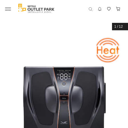
1
/
12