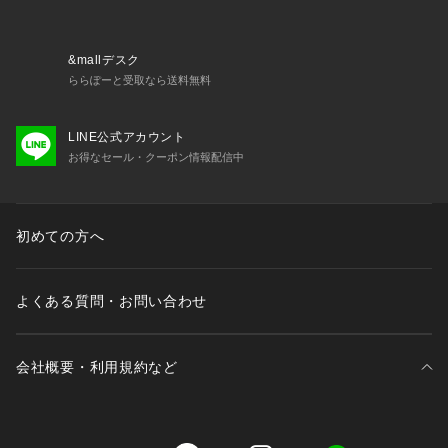
※ふくらはぎにはコンディショニング・プログラムのみ使用で
きます。
&mallデスク
最短12分。
ららぽーと受取なら送料無料
目的に合わせて選べる３つのプログラム
※1日1回、健やかな未来に向けた新習慣。鍛える、整えるなど
LINE公式アカウント
の目的に合わせたプログラムを搭載。
お得なセール・クーポン情報配信中
□トレーニング・プログラム：鍛えるために効率よく計算され
た15分のプログラム／トレーニング度：★★★
□コンディショニング・プログラム：コンディションを整える1
2分のプログラム／トレーニング度：★
初めての方へ
□ウォーキング・プログラム：歩いているような体感を得られ
る、20分のプログラム／トレーニング度：★★
よくある質問・お問い合わせ
スマホで応援できる専用アプリ「SIXPAD Health Coach」
Foot Fitユーザー（機器ユーザー）の方と、その応援サポータ
ーをつなげる専用アプリ。
会社概要・利用規約など
例えば、父がFoot Fit３でトレーニングをするとカレンダーに
記録、同時にサポーターである娘へ通知が届きます。
応援サポーターの娘はスタンプでリアクションすることができ
ます。
三井不動産が展開する商業施設一覧