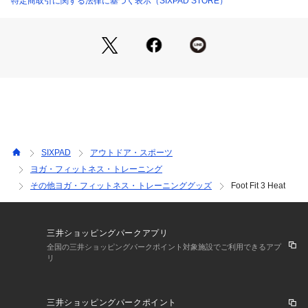
特定商取引に関する法律に基づく表示（SIXPAD STORE）
商品番号：
1107400000030 
（モール）
することもなく、安心してお使いいただけます。
SEBY1J0 （ショップ）
※EMS（Electrical Muscle Stimulation＝筋電気刺激）Foot Fi
t 3 Heatがアプローチできる、歩行で使う3つの筋肉ふくらは
ぎ：歩いたり、ジャンプしたり、足を使う運動に必須の筋肉。
前すね：つま先を持ち上げるときの筋肉で、弱っているとつま
づきの原因に。
足裏：歩行時の負担を分散させてバランスを保つ筋肉。
正しい足裏のアーチをサポート。
使い方は足を乗せるだけ。
SIXPAD
アウトドア・スポーツ
座って手軽にトレーニングを。
ヨガ・フィットネス・トレーニング
足裏からふくらはぎ、前すね、太ももを通り、左右の足を電気
その他ヨガ・フィットネス・トレーニンググッズ
Foot Fit 3 Heat
が行き来する通電方法を採用。
座って、テレビを見たり、本を読んだり、いろいろなことをし
ながら歩くときに使う筋肉のトレーニングができます。
通電時、足の動きに合わせて本体が前後に追従し、傾く構造で
三井ショッピングパークアプリ
トレーニングをサポートします。
全国の三井ショッピングパークポイント対象施設でご利用できるアプ
リ
さらにFoot Fit 3は直接ふくらはぎに当てて使用することが可
能になりました。
より重点的にケアすることができます。
三井ショッピングパークポイント