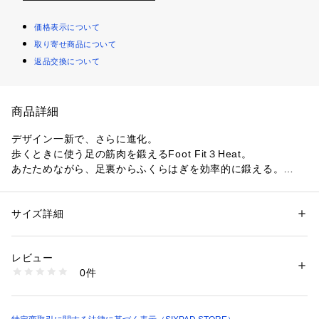
価格表示について
取り寄せ商品について
返品交換について
商品詳細
デザイン一新で、さらに進化。
歩くときに使う足の筋肉を鍛えるFoot Fit３Heat。
あたためながら、足裏からふくらはぎを効率的に鍛える。
天然木を採用したプレミアムモデル。
【特長】
サイズ詳細
性別：
レディース
メンズ
電気刺激が、歩行で使う3つの筋肉にアプローチ。
カテゴリー：
アウトドア・スポーツ
 ＞ 
ヨガ・フィットネス・トレーニン
グ
 ＞ 
その他ヨガ・フィットネス・トレーニンググッズ
「フットフィット3」は、座ったまま足を乗せることで、EMS
素材：■本体：ABS樹脂、ポリカーボネート、熱可塑性エラストマー、合
レビュー
※（筋電気刺激）が、足裏、前すね、ふくらはぎといった歩く
成ゴム（EPDM）、PET、金属（リン青銅）、天然木

0件
ときに使う３つの筋肉にアプローチします。
■リモコン：ABS樹脂、金属（リン青銅）

■充電クレードル：ABS樹脂、ポリプロピレン、金属（鋼、リン青銅）、
EMSは一流のアスリートも使用している信頼できるトレーニン
シリコーンゴム

グ法。
■専用マット：熱可塑性エラストマー
電気刺激による痛みも独自の技術で解決済みなので、ピリピリ
生産国：中国