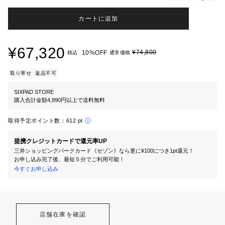
カートに追加
¥67,320
¥74,800
10%OFF
税込
通常価格
取り寄せ
返品不可
SIXPAD STORE
購入合計金額4,990円以上で送料無料
取得予定ポイント数：
612 pt
提携クレジットカードで還元率UP
三井ショッピングパークカード《セゾン》なら更に¥100につき1pt還元！
お申し込み完了後、最短５分でご利用可能！
今すぐお申し込み
店舗在庫を確認