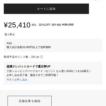
カートに追加
¥25,410
¥36,300
30%OFF
税込
通常価格
取り寄せ
PXG
購入合計金額10,000円以上で送料無料
取得予定ポイント数：
231 pt
提携クレジットカードで還元率UP
三井ショッピングパークカード《セゾン》なら更に¥100につき1pt還元！
お申し込み完了後、最短５分でご利用可能！
今すぐお申し込み
店舗在庫を確認