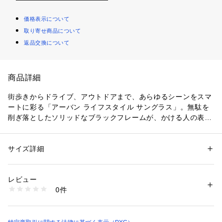
価格表示について
取り寄せ商品について
返品交換について
商品詳細
街歩きからドライブ、アウトドアまで、あらゆるシーンをスマ
ートに彩る「アーバン ライフスタイル サングラス」。無駄を
削ぎ落としたソリッドなブラックフレームが、かける人の表情
を引き締め、モダンな印象を与えます。
サイズ詳細
性別：
レディース
メンズ
カテゴリー：
アウトドア・スポーツ
 ＞ 
ゴルフ
 ＞ 
その他ゴルフグッズ
素材：フレーム：グリラミド
生産国：KOREA
レビュー
商品番号：
1107700000155 
（モール）
0件
PJALU0208 （ショップ）