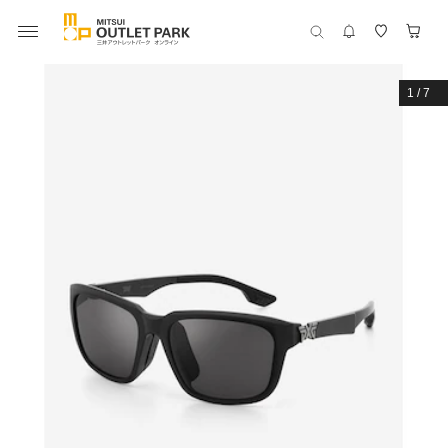
1
/
7