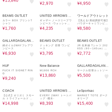
¥15,840
¥2,970
¥4,950
50%OFF
50%OFF
70%OFF
BEAMS OUTLET
UNITED ARROWS O
ワールドアウトレット
UTLET
カラー BOX プリントT
ギャザー ノースリーブワ
【洗える/肩紐調節可能】
シャツ
ンピース ‐ウォッシャブ
パウダーキャミワンピー
ル‐ ＜A DAY IN THE LI
ス
¥1,760
¥4,235
¥8,580
FE＞
22%OFF
50%OFF
20%OFF
GALLARDAGALANT
BEAMS OUTLET
BEAMS OUTLET
E
綿ボイル2WAYフレアワ
ドッキング 切替 ワンピ
JR 在来線 Tシャツ 202
ンピース
ース
6SS（90～140cm）外
遊び プチプラ 保育園 通
¥6,930
¥3,795
¥2,772
学 電車
30%OFF
33%OFF
30%OFF
HUF
New Balance
GALLARDAGALANT
E
FUCK IT SIGNET RIN
M1906 RCH
サークル切替カットソー
G
¥13,860
¥5,500
¥9,240
45%OFF
30%OFF
30%OFF
COACH
UNITED ARROWS O
LeSportsac
UTLET
【公式】オリガミ スモー
EVERY 2WAY トートバ
MARKET TOTE ダーク
ル トライフォールド ウ
ッグ -撥水-
オリーブ
ォレット
¥14,998
¥8,393
¥15,400
40%OFF
40%OFF
30%OFF