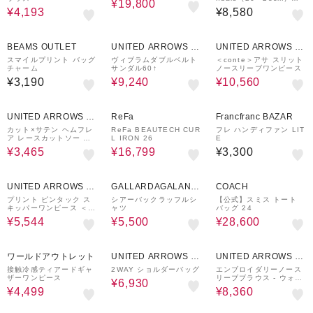
¥19,800
（水陸両用）
¥4,193
¥8,580
70%OFF
70%OFF
BEAMS OUTLET
UNITED ARROWS O
UNITED ARROWS O
UTLET
UTLET
スマイルプリント バッグ
ヴィブラムダブルベルト
＜conte＞アサ スリット
チャーム
サンダル60↑
ノースリーブワンピース
¥3,190
¥9,240
¥10,560
30%OFF
30%OFF
UNITED ARROWS O
ReFa
Francfranc BAZAR
UTLET
カット×サテン ヘムフレ
ReFa BEAUTECH CUR
フレ ハンディファン LIT
ア レースカットソー ブ
L IRON 26
E
ラック＆グレー ＜A DA
¥3,465
¥16,799
¥3,300
Y IN THE LIFE＞
30%OFF
44%OFF
60%OFF
UNITED ARROWS O
GALLARDAGALANT
COACH
UTLET
E
プリント ピンタック ス
シアーバックラッフルシ
【公式】スミス トート
キッパーワンピース ＜A
ャツ
バッグ 24
DAY IN THE LIFE＞
¥5,544
¥5,500
¥28,600
50%OFF
30%OFF
60%OFF
ワールドアウトレット
UNITED ARROWS O
UNITED ARROWS O
UTLET
UTLET
接触冷感ティアードギャ
2WAY ショルダーバッグ
エンブロイダリーノース
ザーワンピース
リーブブラウス - ウォッ
¥6,930
シャブル -
¥4,499
¥8,360