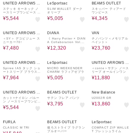
UNITED ARROWS O
LeSportsac
BEAMS OUTLET
UTLET
ステッキ キーネック ノ
SLIM WALLET ダーク
スキッパー ティアード
ースリーブワンピース ＜
オリーブ
ワンピース
A DAY IN THE LIFE＞
¥5,544
¥5,005
¥4,345
50%OFF
30%OFF
40%OFF
UNITED ARROWS O
DIANA
VAN
UTLET
＜SY＞ デコビジュー ス
《 Harry Potter × DIAN
チノパンツ＜メモリアル
ニーカー70↑
A Collaboration Vol.2
ペイント＞
》「パトローナ
¥7,480
¥12,320
¥23,760
60%OFF
30%OFF
70%OFF
UNITED ARROWS O
LeSportsac
UNITED ARROWS O
UTLET
UTLET
Spiree IAS タック ショ
MICRO WEEKENDER
＜conte＞サテン ノース
ートスリーブ ブラウス ‐
CHARM ラフィアゼブラ
リーブ オールインワン
接触冷感・UVカット・ス
¥7,964
¥5,005
¥11,880
トレッチ・ウォッシャブ
ル‐
30%OFF
50%OFF
30%OFF
UNITED ARROWS O
BEAMS OUTLET
New Balance
UTLET
カット×ナイロン バルー
サテン フレア パンツ
U2002R GR
ン ノースリーブワンピー
¥3,795
¥13,860
ス ＜A DAY IN THE LI
¥5,544
FE＞
60%OFF
50%OFF
50%OFF
FURLA
BEAMS OUTLET
LeSportsac
CLASSIC M TRI
後ろストライプ ラグラン
COMPACT ZIP WALLE
プルオーバー
T フレッシュライム