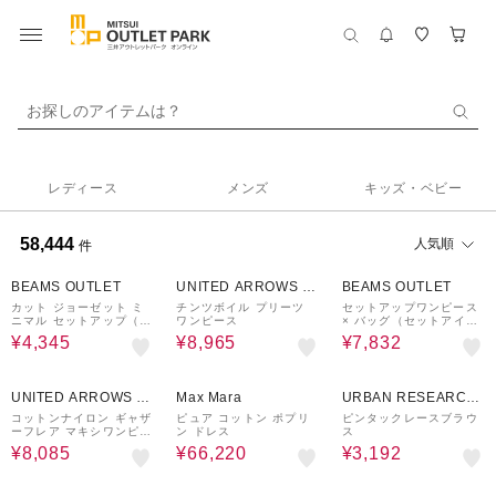
お探しのアイテムは？
レディース
メンズ
キッズ・ベビー
58,444
人気順
件
50%OFF
50%OFF
20%OFF
BEAMS OUTLET
UNITED ARROWS O
BEAMS OUTLET
UTLET
カット ジョーゼット ミ
チンツボイル プリーツ
セットアップワンピース
ニマル セットアップ（セ
ワンピース
× バッグ（セットアイテ
ットアイテム）
ム）
¥4,345
¥8,965
¥7,832
70%OFF
58%OFF
20%OFF
UNITED ARROWS O
Max Mara
URBAN RESEARCH
UTLET
ware house
コットンナイロン ギャザ
ピュア コットン ポプリ
ピンタックレースブラウ
ーフレア マキシワンピー
ン ドレス
ス
ス
¥8,085
¥66,220
¥3,192
30%OFF
30%OFF
50%OFF