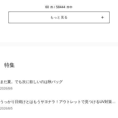
60
58444
件 /
件中
もっと見る
特集
まだ夏。でも次に欲しいのは秋バッグ
2026/8/6
うっかり日焼けとはもうサヨナラ！アウトレットで見つけるUV対策ウ
ェア
2026/8/5