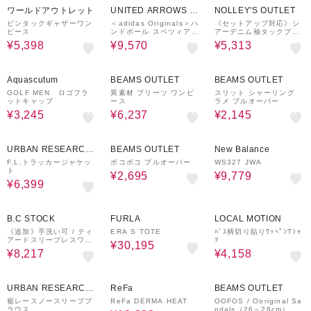
ワールドアウトレット
UNITED ARROWS O
NOLLEY'S OUTLET
UTLET
ピンタックギャザーワン
＜adidas Originals＞ハ
《セットアップ対応》シ
ピース
ンドボール スペツィアル
アーデニム袖タックブラ
スニーカー
ウス
¥5,398
¥9,570
¥5,313
50%OFF
30%OFF
50%OFF
Aquascutum
BEAMS OUTLET
BEAMS OUTLET
GOLF MEN ロゴフラ
異素材 プリーツ ワンピ
スリット シャーリング
ットキャップ
ース
ラメ プルオーバー
¥3,245
¥6,237
¥2,145
60%OFF
50%OFF
30%OFF
URBAN RESEARCH
BEAMS OUTLET
New Balance
ware house
F.L.トラッカージャケッ
ポコポコ プルオーバー
WS327 JWA
ト
¥2,695
¥9,779
¥6,399
10%OFF
55%OFF
30%OFF
B.C STOCK
FURLA
LOCAL MOTION
《追加》手洗い可 / ティ
ERA S TOTE
ﾊﾞｽ柄切り貼りﾜｯﾍﾟﾝTｼｬ
アードスリーブレスワン
ﾂ
¥30,195
ピース
¥8,217
¥4,158
30%OFF
74%OFF
URBAN RESEARCH
ReFa
BEAMS OUTLET
ware house
裾レースノースリーブブ
ReFa DERMA HEAT
OOFOS / Ooriginal Sa
ラウス
ndals（26～28cm）