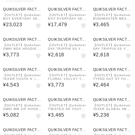
QUIKSILVER FACTO
QUIKSILVER FACTO
QUIKSILVER FACTO
RY OUTLET STORE
RY OUTLET STORE
RY OUTLET STORE
【OUTLET】Quiksilver
【OUTLET】Quiksilver
【OUTLET】Quiksilver
BOY EVERYDAY SES
BOY EVERYDAY SES
BUSHMASTER MESH
SIONS 3/2 BZ FULL
SIONS 2/2 BZ SS SP
YOUTH
¥23,023
¥17,479
¥3,465
キッズ ウェットスーツ
キッズ ウェットスーツ
QUIKSILVER FACTO
QUIKSILVER FACTO
QUIKSILVER FACTO
RY OUTLET STORE
RY OUTLET STORE
RY OUTLET STORE
【OUTLET】Quiksilver
【OUTLET】Quiksilver
【OUTLET】Quiksilver
OMNI BOX HOODIE Y
DAY TRIPPIN SS YOU
DAY TRIPPIN SS YOU
OUTH キッズ ラッシュ
TH
TH
¥3,773
¥2,618
¥2,618
ガード フーディ パーカ
ー
QUIKSILVER FACTO
QUIKSILVER FACTO
QUIKSILVER FACTO
RY OUTLET STORE
RY OUTLET STORE
RY OUTLET STORE
【OUTLET】Quiksilver
【OUTLET】Quiksilver
【OUTLET】Quiksilver
TAXER YOUTH キッズ
FLORAL VOLLEY YO
TYPED OUT ST YOUT
ショーツ ハーフパンツ
UTH 16
H キッズ Tシャツ
¥4,543
¥3,773
¥2,464
QUIKSILVER FACTO
QUIKSILVER FACTO
QUIKSILVER FACTO
RY OUTLET STORE
RY OUTLET STORE
RY OUTLET STORE
【OUTLET】Quiksilver
【OUTLET】Quiksilver
【OUTLET】Quiksilver
OMNI MW ZIP HOODI
TWISTED SR YOUTH
TAXER GLOBAL HEAT
E YOUTH キッズ ラッシ
キッズ ラッシュガード
YOUTH WS キッズ ショ
¥5,082
¥3,465
¥5,236
ュガード ジップフーディ
ーツ ハーフパンツ
パーカー
QUIKSILVER FACTO
QUIKSILVER FACTO
QUIKSILVER FACTO