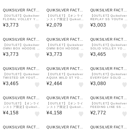
QUIKSILVER FACTO
QUIKSILVER FACTO
QUIKSILVER FACTO
RY OUTLET STORE
RY OUTLET STORE
RY OUTLET STORE
【OUTLET】Quiksilver
【OUTLET】【オンライ
【OUTLET】Quiksilver
FLORAL VOLLEY YO
ンストア限定】Quiksilv
REPLAY SS YOUTH キ
UTH 16
er EV COMP LOGO S
ッズ サーフTシャツ ラッ
¥3,773
¥2,079
¥3,003
S YTH キッズ トップス
シュガード
QUIKSILVER FACTO
QUIKSILVER FACTO
QUIKSILVER FACTO
RY OUTLET STORE
RY OUTLET STORE
RY OUTLET STORE
【OUTLET】Quiksilver
【OUTLET】Quiksilver
【OUTLET】Quiksilver
OMNI BOX HOODIE Y
OMNI BOX HOODIE Y
SOLID VOLLEY YOUT
OUTH キッズ ラッシュ
OUTH キッズ ラッシュ
H 16NB
¥3,773
¥3,773
¥3,465
ガード フーディ パーカ
ガード フーディ パーカ
ー
ー
QUIKSILVER FACTO
QUIKSILVER FACTO
QUIKSILVER FACTO
RY OUTLET STORE
RY OUTLET STORE
RY OUTLET STORE
【OUTLET】Quiksilver
【OUTLET】Quiksilver
【OUTLET】Quiksilver
TWISTED SR YOUTH
AQUIA WILD ST YOUT
EVERYDAY SOLID VL
キッズ ラッシュガード
H
BOY 12 キッズ ボード
¥3,465
¥2,464
¥3,080
ショーツ
QUIKSILVER FACTO
QUIKSILVER FACTO
QUIKSILVER FACTO
RY OUTLET STORE
RY OUTLET STORE
RY OUTLET STORE
【OUTLET】【オンライ
【OUTLET】【オンライ
【OUTLET】Quiksilver
ンストア限定】Quiksilv
ンストア限定】Quiksilv
FEEDING LINE SS YO
er BIG LOGO HOODIE
er BIG LOGO HOODIE
UTH
¥4,158
¥4,158
¥2,772
YOUTH キッズ トップス
YOUTH キッズ トップス
QUIKSILVER FACTO
QUIKSILVER FACTO
QUIKSILVER FACTO