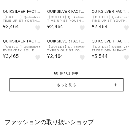
QUIKSILVER FACTO
QUIKSILVER FACTO
QUIKSILVER FACTO
RY OUTLET STORE
RY OUTLET STORE
RY OUTLET STORE
【OUTLET】Quiksilver
【OUTLET】Quiksilver
【OUTLET】Quiksilver
TIME UP ST YOUTH
TIME UP ST YOUTH
TIME UP ST YOUTH
キッズ Tシャツ
キッズ Tシャツ
キッズ Tシャツ
¥2,464
¥2,464
¥2,464
QUIKSILVER FACTO
QUIKSILVER FACTO
QUIKSILVER FACTO
RY OUTLET STORE
RY OUTLET STORE
RY OUTLET STORE
【OUTLET】Quiksilver
【OUTLET】Quiksilver
【OUTLET】Quiksilver
EVERYDAY SOLID VL
TYPED OUT ST YOUT
TAXER DENIM PANT Y
YTH 14 キッズ ボードシ
H キッズ Tシャツ
OUTH キッズ デニム ジ
¥3,465
¥2,464
¥5,544
ョーツ
ーンズ パンツ
60
61
件 /
件中
もっと見る
ファッションの取り扱いショップ