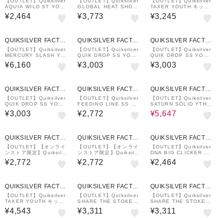
RY OUTLET STORE
RY OUTLET STORE
RY OUTLET STORE
【OUTLET】Quiksilver
【OUTLET】Quiksilver
【OUTLET】Quiksilver
AQUIA WILD ST YOUT
GLOBAL HEAT SHOR
TAXER YOUTH キッズ
H
T YOUTH キッズ ショー
ウォークショーツ
¥2,464
¥3,773
¥3,245
ツ ハーフパンツ
QUIKSILVER FACTO
QUIKSILVER FACTO
QUIKSILVER FACTO
RY OUTLET STORE
RY OUTLET STORE
RY OUTLET STORE
【OUTLET】Quiksilver
【OUTLET】Quiksilver
【OUTLET】Quiksilver
MERCURY SLASH YT
QUIK DROP SS YOUT
QUIK DROP SS YOUT
H 17 キッズ ボードショ
H キッズ サーフTシャツ
H キッズ サーフTシャツ
¥6,160
¥3,003
¥3,003
ーツ
ラッシュガード
ラッシュガード
7%OFF
QUIKSILVER FACTO
QUIKSILVER FACTO
QUIKSILVER FACTO
RY OUTLET STORE
RY OUTLET STORE
RY OUTLET STORE
【OUTLET】Quiksilver
【OUTLET】Quiksilver
【OUTLET】Quiksilver
QUIK DROP SS YOUT
FEEDING LINE SS YO
SATURN SOLID YTH 1
H キッズ サーフTシャツ
UTH
7 キッズ ボードショーツ
¥3,003
¥2,772
¥5,647
ラッシュガード
QUIKSILVER FACTO
QUIKSILVER FACTO
QUIKSILVER FACTO
RY OUTLET STORE
RY OUTLET STORE
RY OUTLET STORE
【OUTLET】【オンライ
【OUTLET】【オンライ
【OUTLET】Quiksilver
ンストア限定】Quiksilv
ンストア限定】Quiksilv
DNA BIG CLICKER ST
er FROG RITUAL SS T
er FROG RITUAL SS T
YOUTH キッズ Tシャツ
¥2,772
¥2,772
¥2,464
EE YOUTH キッズ トッ
EE YOUTH キッズ トッ
プス
プス
QUIKSILVER FACTO
QUIKSILVER FACTO
QUIKSILVER FACTO
RY OUTLET STORE
RY OUTLET STORE
RY OUTLET STORE
【OUTLET】Quiksilver
【OUTLET】Quiksilver
【OUTLET】Quiksilver
TAXER YOUTH キッズ
SHARE THE STOKE L
SHARE THE STOKE L
ショーツ ハーフパンツ
S YOUTH
S YOUTH
¥4,543
¥3,311
¥3,311