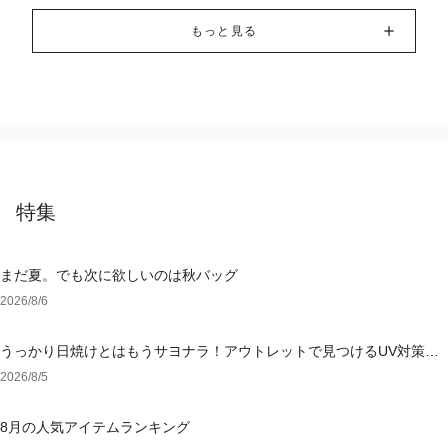
もっと見る
特集
まだ夏。でも次に欲しいのは秋バッグ
2026/8/6
うっかり日焼けとはもうサヨナラ！アウトレットで見つけるUV対策ウ
ェア
2026/8/5
8月の人気アイテムランキング