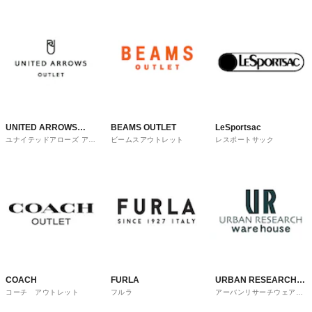
UNITED ARROWS
BEAMS OUTLET
LeSportsac
ユナイテッドアローズ アウ
ビームスアウトレット
レスポートサック
OUTLET
トレット
COACH
FURLA
URBAN RESEARCH
コーチ アウトレット
フルラ
アーバンリサーチウェアハ
ware house
ウス