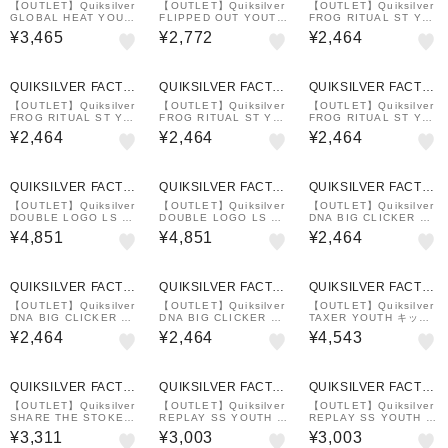
RY OUTLET STORE
RY OUTLET STORE
RY OUTLET STORE
【OUTLET】Quiksilver
【OUTLET】Quiksilver
【OUTLET】Quiksilver
GLOBAL HEAT YOUT
FLIPPED OUT YOUTH
FROG RITUAL ST YO
H SS TEE キッズ Tシャ
キッズ ハット
UTH キッズ Tシャツ
¥3,465
¥2,772
¥2,464
ツ
QUIKSILVER FACTO
QUIKSILVER FACTO
QUIKSILVER FACTO
RY OUTLET STORE
RY OUTLET STORE
RY OUTLET STORE
【OUTLET】Quiksilver
【OUTLET】Quiksilver
【OUTLET】Quiksilver
FROG RITUAL ST YO
FROG RITUAL ST YO
FROG RITUAL ST YO
UTH キッズ Tシャツ
UTH キッズ Tシャツ
UTH キッズ Tシャツ
¥2,464
¥2,464
¥2,464
QUIKSILVER FACTO
QUIKSILVER FACTO
QUIKSILVER FACTO
RY OUTLET STORE
RY OUTLET STORE
RY OUTLET STORE
【OUTLET】Quiksilver
【OUTLET】Quiksilver
【OUTLET】Quiksilver
DOUBLE LOGO LS Y
DOUBLE LOGO LS Y
DNA BIG CLICKER ST
OUTH
OUTH
YOUTH キッズ Tシャツ
¥4,851
¥4,851
¥2,464
QUIKSILVER FACTO
QUIKSILVER FACTO
QUIKSILVER FACTO
RY OUTLET STORE
RY OUTLET STORE
RY OUTLET STORE
【OUTLET】Quiksilver
【OUTLET】Quiksilver
【OUTLET】Quiksilver
DNA BIG CLICKER ST
DNA BIG CLICKER ST
TAXER YOUTH キッズ
YOUTH キッズ Tシャツ
YOUTH キッズ Tシャツ
ショーツ ハーフパンツ
¥2,464
¥2,464
¥4,543
QUIKSILVER FACTO
QUIKSILVER FACTO
QUIKSILVER FACTO
RY OUTLET STORE
RY OUTLET STORE
RY OUTLET STORE
【OUTLET】Quiksilver
【OUTLET】Quiksilver
【OUTLET】Quiksilver
SHARE THE STOKE L
REPLAY SS YOUTH キ
REPLAY SS YOUTH キ
S YOUTH
ッズ サーフTシャツ ラッ
ッズ サーフTシャツ ラッ
¥3,311
¥3,003
¥3,003
シュガード
シュガード