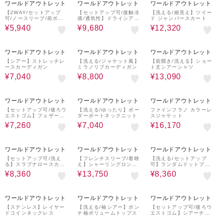
ワールドアウトレット
ワールドアウトレット
ワールドアウトレット
【2WAY/セットアップ
【セットアップ可/接触冷
【洗える/細見え】ツイー
可/ノースリーブ/前ボタ
感/通気性】ドライシアー
ド ジャンパースカート
ン】ファブリカブラウス
Vネックジレ
¥5,940
¥9,680
¥12,320
60%OFF
60%OFF
30%OFF
ワールドアウトレット
ワールドアウトレット
ワールドアウトレット
【シアー】ストレッチレ
【洗える/ジャケット風】
【前開き/洗える】ショー
ースカーディガン
ミラノリブカーディガン
ト丈シアーシャツ
¥7,040
¥8,800
¥13,090
70%OFF
60%OFF
70%OFF
ワールドアウトレット
ワールドアウトレット
ワールドアウトレット
【セットアップ可/後ろウ
【洗える/ゆったり】ボー
ファインフラノ カラーレ
エストゴム】フェザーマ
ダーボートネックニット
スジャケット
ーメイドスカート
¥7,260
¥7,040
¥16,170
60%OFF
50%OFF
60%OFF
ワールドアウトレット
ワールドアウトレット
ワールドアウトレット
【セットアップ可/洗え
【フレンチスリーブ/着映
【洗える/セットアップ
る】スラブナロースカー
え】シャーリングロング
可】ランダムドットブラ
ト
ワンピース
ウス
¥8,360
¥13,750
¥8,360
60%OFF
50%OFF
40%OFF
ワールドアウトレット
ワールドアウトレット
ワールドアウトレット
【ステンレス】レイヤー
【洗える/袖シアー】ポン
【セットアップ可/後ろウ
ドコインネックレス
チ袖ボリュームトップス
エストゴム】シアーチェ