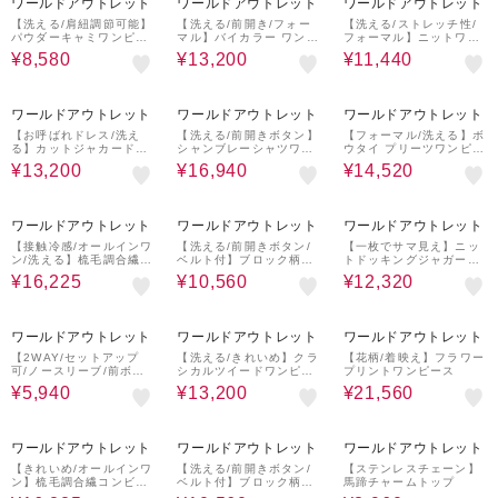
ワールドアウトレット
ワールドアウトレット
ワールドアウトレット
【洗える/肩紐調節可能】
【洗える/前開き/フォー
【洗える/ストレッチ性/
パウダーキャミワンピー
マル】バイカラー ワンピ
フォーマル】ニットワン
ス
ース
ピース
¥8,580
¥13,200
¥11,440
60%OFF
45%OFF
60%OFF
ワールドアウトレット
ワールドアウトレット
ワールドアウトレット
【お呼ばれドレス/洗え
【洗える/前開きボタン】
【フォーマル/洗える】ボ
る】カットジャカードス
シャンブレーシャツワン
ウタイ プリーツワンピー
リーブ ワンピース
ピース
ス
¥13,200
¥16,940
¥14,520
50%OFF
70%OFF
60%OFF
ワールドアウトレット
ワールドアウトレット
ワールドアウトレット
【接触冷感/オールインワ
【洗える/前開きボタン/
【一枚でサマ見え】ニッ
ン/洗える】梳毛調合繊コ
ベルト付】ブロック柄ワ
トドッキングジャガード
ンビネゾン
ンピース
ワンピース
¥16,225
¥10,560
¥12,320
70%OFF
60%OFF
30%OFF
ワールドアウトレット
ワールドアウトレット
ワールドアウトレット
【2WAY/セットアップ
【洗える/きれいめ】クラ
【花柄/着映え】フラワー
可/ノースリーブ/前ボタ
シカルツイードワンピー
プリントワンピース
ン】ファブリカブラウス
ス
¥5,940
¥13,200
¥21,560
50%OFF
70%OFF
50%OFF
ワールドアウトレット
ワールドアウトレット
ワールドアウトレット
【きれいめ/オールインワ
【洗える/前開きボタン/
【ステンレスチェーン】
ン】梳毛調合繊コンビネ
ベルト付】ブロック柄ワ
馬蹄チャームトップ
ゾン
ンピース