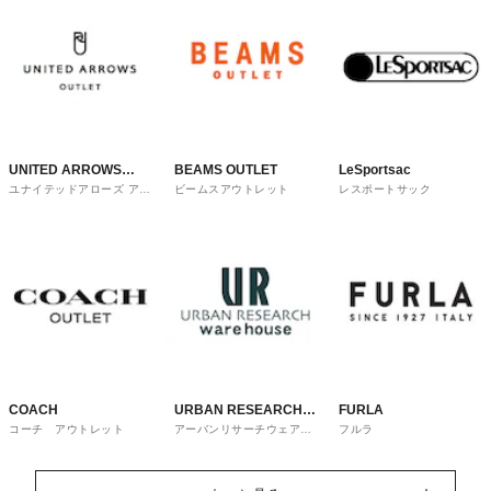
UNITED ARROWS
BEAMS OUTLET
LeSportsac
ユナイテッドアローズ アウ
ビームスアウトレット
レスポートサック
OUTLET
トレット
COACH
URBAN RESEARCH
FURLA
コーチ アウトレット
アーバンリサーチウェアハ
フルラ
ware house
ウス