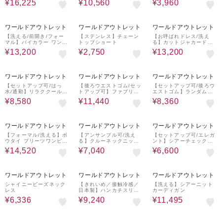
¥16,225
¥10,560
¥3,960
60%OFF
50%OFF
60%OFF
ワールドアウトレット
ワールドアウトレット
ワールドアウトレット
【洗える/前開き/フォー
【ステンレス】チェーン
【お呼ばれドレス/洗え
マル】バイカラー ワンピ
トップショート
る】カットジャカードス
ース
リーブ ワンピース
¥13,200
¥2,750
¥13,200
40%OFF
60%OFF
60%OFF
ワールドアウトレット
ワールドアウトレット
ワールドアウトレット
【セットアップ可/はっ
【後ろウエストゴム/セッ
【セットアップ可/後ろウ
水/通勤】リラククール
トアップ可】ファブリカ
エストゴム】ランダムド
半袖ブラウス
タックスカート
ットスカート
¥8,580
¥11,440
¥8,360
60%OFF
60%OFF
60%OFF
ワールドアウトレット
ワールドアウトレット
ワールドアウトレット
【フォーマル/洗える】ボ
【アンサンブル可/洗え
【セットアップ可/エレガ
ウタイ プリーツワンピー
る】クルーネックニット
ント】シアーチェックT
ス
カーディガン
ブラウス
¥14,520
¥7,040
¥6,600
20%OFF
40%OFF
45%OFF
ワールドアウトレット
ワールドアウトレット
ワールドアウトレット
シャイニービーズネック
【きれいめ／接触冷感／
【洗える】シアーニット
レス
日本製】ハンカチスリー
カーディガン
ブプルオーバー
¥6,336
¥9,240
¥11,495
70%OFF
60%OFF
60%OFF