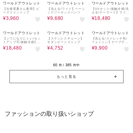
ワールドアウトレット
ワールドアウトレット
ワールドアウトレット
【古畑星夏さん着用】ビ
【洗える/ワイド】ベーシ
【UVカット/接触冷感/洗
ーズコイントップ
ックツータックパンツ
える/テーラード】ライト
ウェイト ハーフスリーブ
¥3,960
¥9,680
¥18,480
ジャケット
30%OFF
40%OFF
40%OFF
ワールドアウトレット
ワールドアウトレット
ワールドアウトレット
【シワになりにくい/セッ
【ステンレスチェーン】
【洗える/ストレッチ性/
トアップ可/接触冷感】ハ
モダンビーンズトップ
フェミニン】ケープデザ
ーフスリーブジャケット
インブラウス
¥18,480
¥4,752
¥9,900
60
385
件 /
件中
もっと見る
ファッションの取り扱いショップ