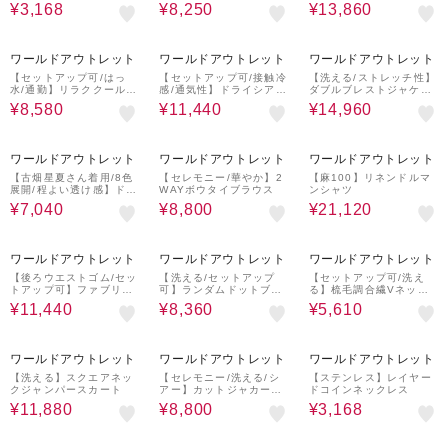
ックスカート
¥3,168
¥8,250
¥13,860
40%OFF
60%OFF
60%OFF
ワールドアウトレット
ワールドアウトレット
ワールドアウトレット
【セットアップ可/はっ
【セットアップ可/接触冷
【洗える/ストレッチ性】
水/通勤】リラククール
感/通気性】ドライシアー
ダブルブレストジャケッ
半袖ブラウス
ダブルジャケット
ト
¥8,580
¥11,440
¥14,960
60%OFF
60%OFF
20%OFF
ワールドアウトレット
ワールドアウトレット
ワールドアウトレット
【古畑星夏さん着用/8色
【セレモニー/華やか】2
【麻100】リネンドルマ
展開/程よい透け感】ドラ
WAYボウタイブラウス
ンシャツ
イタッチボートネックニ
¥7,040
¥8,800
¥21,120
ット
60%OFF
60%OFF
70%OFF
ワールドアウトレット
ワールドアウトレット
ワールドアウトレット
【後ろウエストゴム/セッ
【洗える/セットアップ
【セットアップ可/洗え
トアップ可】ファブリカ
可】ランダムドットブラ
る】梳毛調合繊Vネック
タックスカート
ウス
ベスト
¥11,440
¥8,360
¥5,610
60%OFF
60%OFF
60%OFF
ワールドアウトレット
ワールドアウトレット
ワールドアウトレット
【洗える】スクエアネッ
【セレモニー/洗える/シ
【ステンレス】レイヤー
クジャンパースカート
アー】カットジャカード
ドコインネックレス
ボウタイブラウス
¥11,880
¥8,800
¥3,168
50%OFF
60%OFF
30%OFF