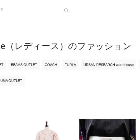
？
femme（レディース）のファッション
ET
BEAMS OUTLET
COACH
FURLA
URBAN RESEARCH ware house
PUMA OUTLET