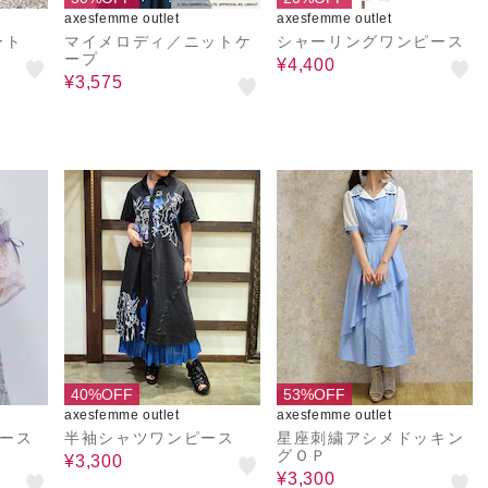
axesfemme outlet
axesfemme outlet
ート
マイメロディ／ニットケ
シャーリングワンピース
ープ
¥4,400
¥3,575
40%OFF
53%OFF
axesfemme outlet
axesfemme outlet
レース
半袖シャツワンピース
星座刺繍アシメドッキン
グＯＰ
¥3,300
¥3,300