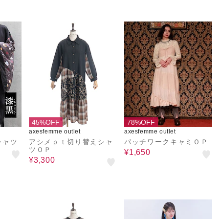
45%OFF
78%OFF
axesfemme outlet
axesfemme outlet
シャツ
アシメｐｔ切り替えシャ
パッチワークキャミＯＰ
ツＯＰ
¥1,650
¥3,300