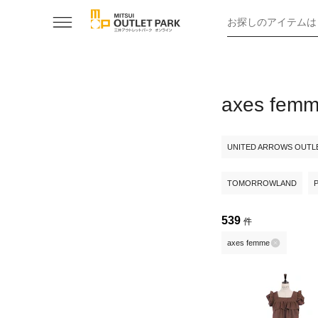
お探しのアイテムは
axes 
UNITED ARROWS OUTL
TOMORROWLAND
539
件
axes femme