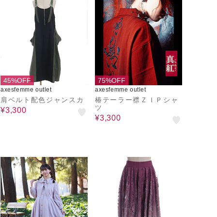
45%OFF
75%OFF
axesfemme outlet
axesfemme outlet
肩ベルト配色ジャンスカ
椿テーラー襟ＺＩＰシャ
ツ
¥3,300
¥3,300