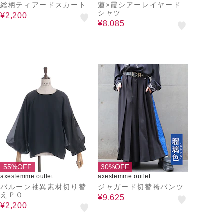
総柄ティアードスカート
蓮×霞シアーレイヤード
シャツ
¥2,200
¥8,085
55%OFF
30%OFF
axesfemme outlet
axesfemme outlet
バルーン袖異素材切り替
ジャガード切替袴パンツ
えＰＯ
¥9,625
¥2,200