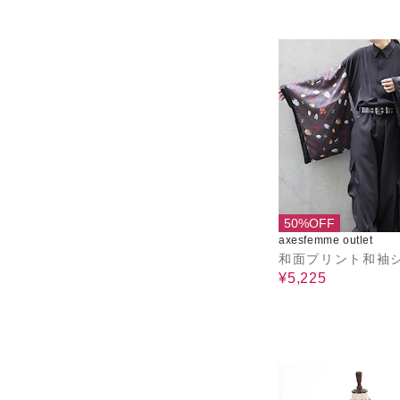
50%OFF
axesfemme outlet
和面プリント和袖
¥5,225