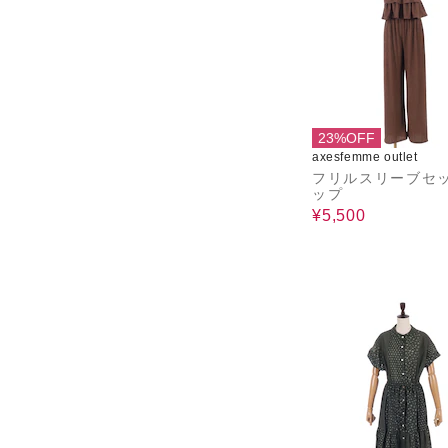
23%OFF
axesfemme outlet
フリルスリーブセ
ップ
¥5,500