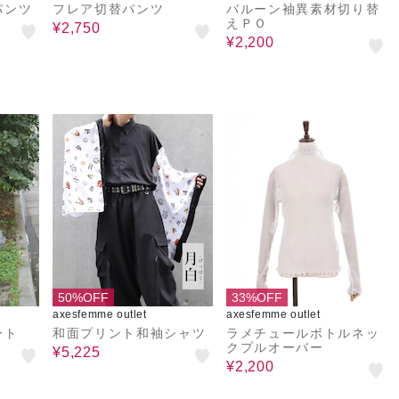
パンツ
フレア切替パンツ
バルーン袖異素材切り替
えＰＯ
¥2,750
¥2,200
50%OFF
33%OFF
axesfemme outlet
axesfemme outlet
ート
和面プリント和袖シャツ
ラメチュールボトルネッ
クプルオーバー
¥5,225
¥2,200