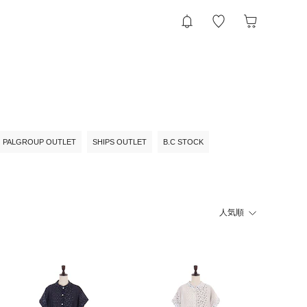
PALGROUP OUTLET
SHIPS OUTLET
B.C STOCK
人気順