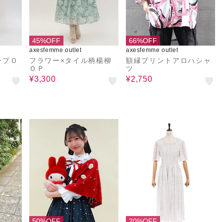
45%OFF
66%OFF
axesfemme outlet
axesfemme outlet
ープＯ
フラワー×タイル柄楊柳
額縁プリントアロハシャ
ＯＰ
ツ
¥3,300
¥2,750
50%OFF
20%OFF