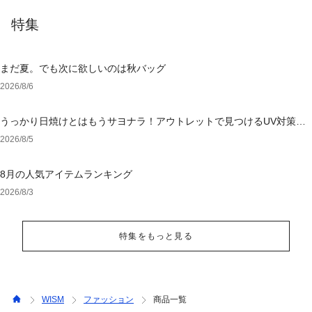
特集
まだ夏。でも次に欲しいのは秋バッグ
2026/8/6
うっかり日焼けとはもうサヨナラ！アウトレットで見つけるUV対策ウ
ェア
2026/8/5
8月の人気アイテムランキング
2026/8/3
特集をもっと見る
WISM
ファッション
商品一覧