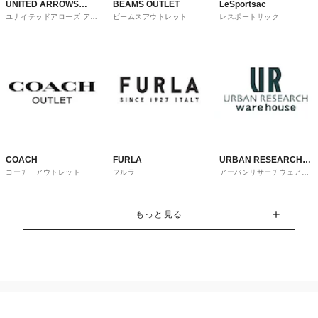
UNITED ARROWS
BEAMS OUTLET
LeSportsac
ユナイテッドアローズ アウ
ビームスアウトレット
レスポートサック
OUTLET
トレット
COACH
FURLA
URBAN RESEARCH
コーチ アウトレット
フルラ
アーバンリサーチウェアハ
ware house
ウス
もっと見る