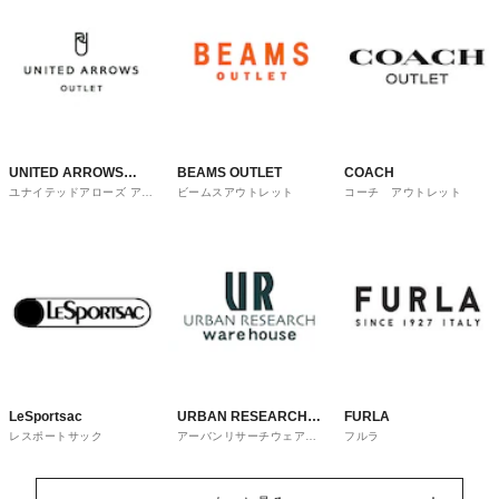
UNITED ARROWS
BEAMS OUTLET
COACH
ユナイテッドアローズ アウ
ビームスアウトレット
コーチ アウトレット
OUTLET
トレット
LeSportsac
URBAN RESEARCH
FURLA
レスポートサック
アーバンリサーチウェアハ
フルラ
ware house
ウス