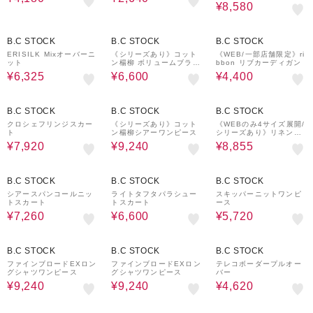
¥8,580
50%OFF
40%OFF
60%OFF
B.C STOCK
B.C STOCK
B.C STOCK
ERISILK Mixオーバーニ
《シリーズあり》コット
《WEB/一部店舗限定》ri
ット
ン楊柳 ボリュームブラウ
bbon リブカーディガン
ス
¥6,325
¥6,600
¥4,400
40%OFF
40%OFF
30%OFF
B.C STOCK
B.C STOCK
B.C STOCK
クロシェフリンジスカー
《シリーズあり》コット
《WEBのみ4サイズ展開/
ト
ン楊柳シアーワンピース
シリーズあり》リネンmi
xストレッチパンツ
¥7,920
¥9,240
¥8,855
40%OFF
50%OFF
60%OFF
B.C STOCK
B.C STOCK
B.C STOCK
シアースパンコールニッ
ライトタフタパラシュー
スキッパーニットワンピ
トスカート
トスカート
ース
¥7,260
¥6,600
¥5,720
40%OFF
40%OFF
40%OFF
B.C STOCK
B.C STOCK
B.C STOCK
ファインブロードEXロン
ファインブロードEXロン
テレコボーダープルオー
グシャツワンピース
グシャツワンピース
バー
¥9,240
¥9,240
¥4,620
80%OFF
40%OFF
40%OFF