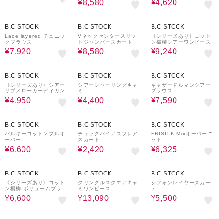
¥8,580
¥4,620
40%OFF
40%OFF
40%OFF
B.C STOCK
B.C STOCK
B.C STOCK
Lace layered チュニッ
Vネックセンタースリッ
《シリーズあり》コット
クブラウス
トジャンパースカート
ン楊柳シアーワンピース
¥7,920
¥8,580
¥9,240
40%OFF
60%OFF
40%OFF
B.C STOCK
B.C STOCK
B.C STOCK
《シリーズあり》シアー
シアーシャーリングキャ
ギャザードルマンシアー
リブメローカーディガン
ミ
ブラウス
¥4,950
¥4,400
¥7,590
50%OFF
80%OFF
50%OFF
B.C STOCK
B.C STOCK
B.C STOCK
バルキーコットンプルオ
チェックバイアスフレア
ERISILK Mixオーバーニ
ーバー
スカート
ット
¥6,600
¥2,420
¥6,325
40%OFF
30%OFF
60%OFF
B.C STOCK
B.C STOCK
B.C STOCK
《シリーズあり》コット
クリンクルスクエアキャ
シフォンレイヤースカー
ン楊柳 ボリュームブラウ
ミワンピース
ト
ス
¥6,600
¥13,090
¥5,500
70%OFF
40%OFF
30%OFF