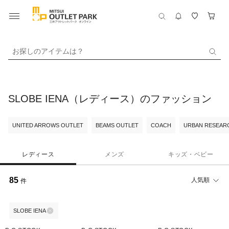
お探しのアイテムは？
SLOBE IENA（レディース）のファッション
UNITED ARROWS OUTLET
BEAMS OUTLET
COACH
URBAN RESEARC
レディース
メンズ
キッズ・ベビー
85
人気順
件
SLOBE IENA
40%OFF
40%OFF
40%OFF