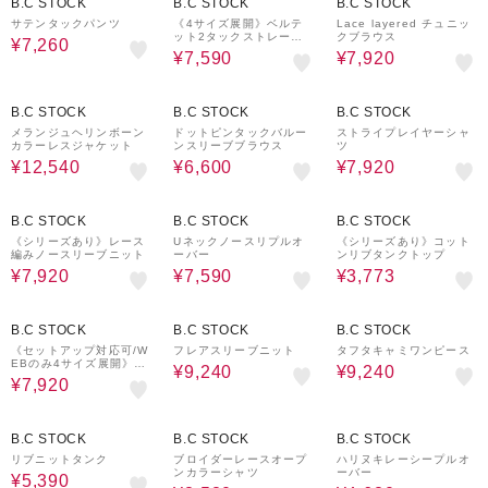
B.C STOCK
B.C STOCK
B.C STOCK
サテンタックパンツ
《4サイズ展開》ベルテ
Lace layered チュニッ
ット2タックストレート
クブラウス
¥7,260
パンツ
¥7,590
¥7,920
40%OFF
40%OFF
40%OFF
B.C STOCK
B.C STOCK
B.C STOCK
メランジュヘリンボーン
ドットピンタックバルー
ストライプレイヤーシャ
カラーレスジャケット
ンスリーブブラウス
ツ
¥12,540
¥6,600
¥7,920
40%OFF
40%OFF
30%OFF
B.C STOCK
B.C STOCK
B.C STOCK
《シリーズあり》レース
Uネックノースリプルオ
《シリーズあり》コット
編みノースリーブニット
ーバー
ンリブタンクトップ
¥7,920
¥7,590
¥3,773
40%OFF
30%OFF
40%OFF
B.C STOCK
B.C STOCK
B.C STOCK
《セットアップ対応可/W
フレアスリーブニット
タフタキャミワンピース
EBのみ4サイズ展開》撥
¥9,240
¥9,240
水2タックチノパンツ
¥7,920
30%OFF
40%OFF
40%OFF
B.C STOCK
B.C STOCK
B.C STOCK
リブニットタンク
ブロイダーレースオープ
ハリヌキレーシープルオ
ンカラーシャツ
ーバー
¥5,390