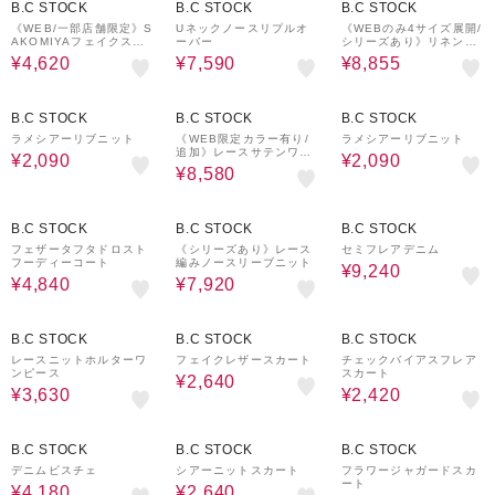
B.C STOCK
B.C STOCK
B.C STOCK
《WEB/一部店舗限定》S
Uネックノースリプルオ
《WEBのみ4サイズ展開/
AKOMIYAフェイクスウ
ーバー
シリーズあり》リネンmi
ェードワンピース
xストレッチパンツ
¥4,620
¥7,590
¥8,855
80%OFF
40%OFF
80%OFF
B.C STOCK
B.C STOCK
B.C STOCK
ラメシアーリブニット
《WEB限定カラー有り/
ラメシアーリブニット
追加》レースサテンワン
¥2,090
¥2,090
ピース
¥8,580
80%OFF
40%OFF
30%OFF
B.C STOCK
B.C STOCK
B.C STOCK
フェザータフタドロスト
《シリーズあり》レース
セミフレアデニム
フーディーコート
編みノースリーブニット
¥9,240
¥4,840
¥7,920
70%OFF
80%OFF
80%OFF
B.C STOCK
B.C STOCK
B.C STOCK
レースニットホルターワ
フェイクレザースカート
チェックバイアスフレア
ンピース
スカート
¥2,640
¥3,630
¥2,420
60%OFF
80%OFF
40%OFF
B.C STOCK
B.C STOCK
B.C STOCK
デニムビスチェ
シアーニットスカート
フラワージャガードスカ
ート
¥4,180
¥2,640