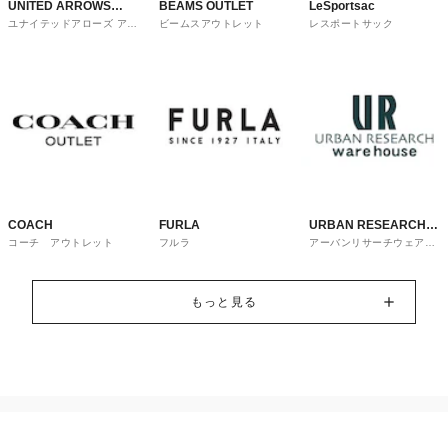
UNITED ARROWS
BEAMS OUTLET
LeSportsac
ユナイテッドアローズ アウ
ビームスアウトレット
レスポートサック
OUTLET
トレット
COACH
FURLA
URBAN RESEARCH
コーチ アウトレット
フルラ
アーバンリサーチウェアハ
ware house
ウス
もっと見る