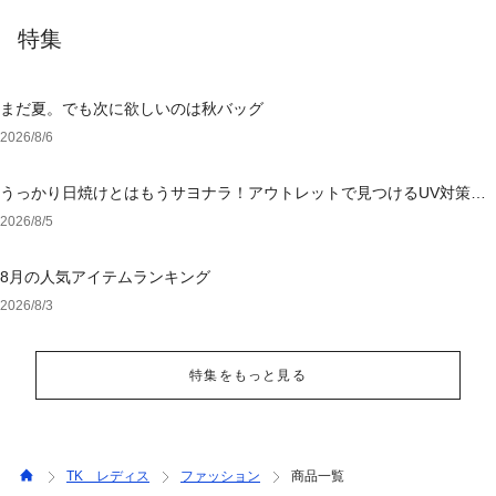
特集
まだ夏。でも次に欲しいのは秋バッグ
2026/8/6
うっかり日焼けとはもうサヨナラ！アウトレットで見つけるUV対策ウ
ェア
2026/8/5
8月の人気アイテムランキング
2026/8/3
特集をもっと見る
TK レディス
ファッション
商品一覧