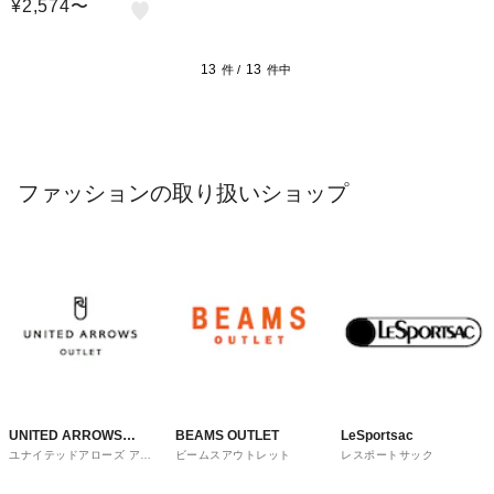
¥2,574〜
ワーネット】
13
13
件 /
件中
ファッションの取り扱いショップ
UNITED ARROWS
BEAMS OUTLET
LeSportsac
ユナイテッドアローズ アウ
ビームスアウトレット
レスポートサック
OUTLET
トレット