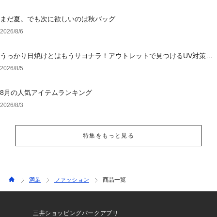
まだ夏。でも次に欲しいのは秋バッグ
2026/8/6
うっかり日焼けとはもうサヨナラ！アウトレットで見つけるUV対策ウ
ェア
2026/8/5
8月の人気アイテムランキング
2026/8/3
特集をもっと見る
満足
ファッション
商品一覧
三井ショッピングパークアプリ