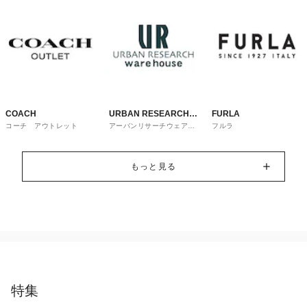
COACH
URBAN RESEARCH
FURLA
コーチ アウトレット
アーバンリサーチウェアハ
フルラ
ware house
ウス
もっと見る
特集